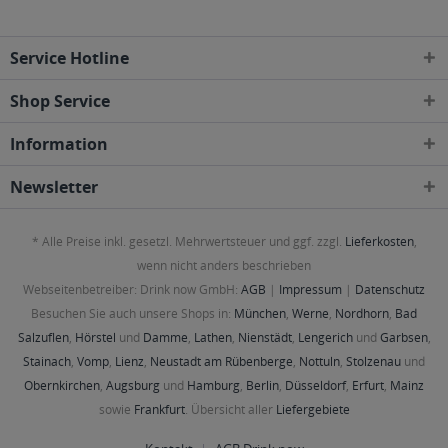
Service Hotline
Shop Service
Information
Newsletter
* Alle Preise inkl. gesetzl. Mehrwertsteuer und ggf. zzgl.
Lieferkosten
,
wenn nicht anders beschrieben
Webseitenbetreiber: Drink now GmbH:
AGB
|
Impressum
|
Datenschutz
Besuchen Sie auch unsere Shops in:
München
,
Werne
,
Nordhorn
,
Bad
Salzuflen
,
Hörstel
und
Damme
,
Lathen
,
Nienstädt
,
Lengerich
und
Garbsen
,
Stainach
,
Vomp
,
Lienz
,
Neustadt am Rübenberge
,
Nottuln
,
Stolzenau
und
Obernkirchen
,
Augsburg
und
Hamburg
,
Berlin
,
Düsseldorf
,
Erfurt
,
Mainz
sowie
Frankfurt
. Übersicht aller
Liefergebiete