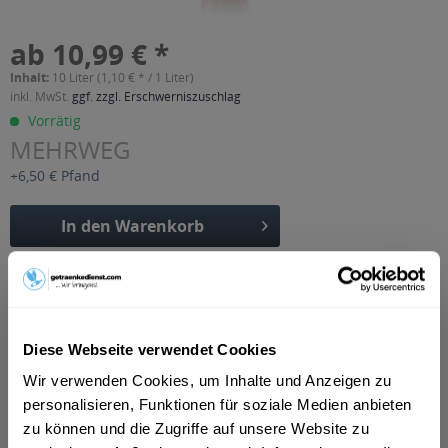
ab 10,99 € *
Inhalt:
10 Liter (1,10 € * / 1 Liter)
inkl. MwSt.
ggf. zzgl. Erschwerniszuschlag
Vorrätig
MEHRWEG
+6,50 € Pfand
In den
Warenkorb
Artikel-Nr.:
28705
Verfügbar in:
Beschreibung
Diese Webseite verwendet Cookies
mehr
Wir verwenden Cookies, um Inhalte und Anzeigen zu
"Krumbach Cola-Mix Limonade 20 x 0,5l"
personalisieren, Funktionen für soziale Medien anbieten
zu können und die Zugriffe auf unsere Website zu