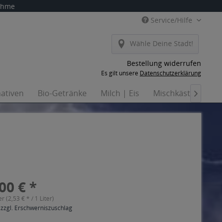
nahme
Service/Hilfe
Wähle Deine Stadt!
Bestellung widerrufen
Es gilt unsere
Datenschutzerklärung
nativen
Bio-Getränke
Milch | Eis
Mischkästen
H

00 € *
er (2,53 € * / 1 Liter)
 zzgl. Erschwerniszuschlag