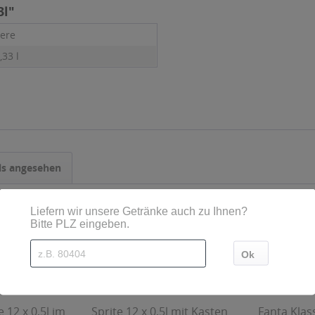
3l"
ere
,33 l
ls angesehen
 12 x 0,5l im
Sprite 12 x 0,5l mit Kasten
Fanta Klas