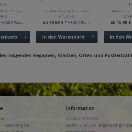
ten
0
,83 € * / 1 Liter)
Inhalt
6 Liter
(1,83 € * / 1 Liter)
Inhalt
6 Liter
WEG
EINWEG
ME
*
ab 10,99 € *
ab 16,99 €
+4,50 € Pfand
+4,50 € Pfand
enkorb
In den
Warenkorb
In den
Wa
 den folgenden Regionen, Städten, Orten und Postleitzahl
ce
Information
hen
Account löschen
ur Flaschenpost
Liefer- und Zahlungsbedingunge
irmenkunden
Widerrufsrecht