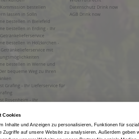
 Kommission bestellen
Datenschutz Drink now
ern lassen in Solln
AGB Drink now
ne bestellen in Bielefeld
ne bestellen in Erding - Ihr
Getränkelieferservice
ne bestellen in Holzkirchen -
Getränkelieferservice mit
lungsmöglichkeiten
ine bestellen in Werne und
Der bequeme Weg zu Ihren
ränken
t Grafing - Ihr Lieferservice für
rafing
st Rosenheim - Ihr
r Getränkeservice in Rosenheim
ng
t Cookies
rung in Starnberg
 Inhalte und Anzeigen zu personalisieren, Funktionen für sozia
e Zugriffe auf unsere Website zu analysieren. Außerdem geben w
 für Getränke