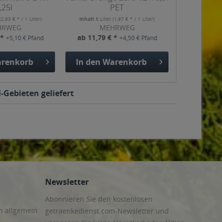
,25l
PET
(2,83 € * / 1 Liter)
Inhalt
6 Liter
(1,97 € * / 1 Liter)
HRWEG
MEHRWEG
 *
ab 11,79 € *
+5,10 € Pfand
+4,50 € Pfand
renkorb
In den
Warenkorb
-Gebieten geliefert
Newsletter
Abonnieren Sie den kostenlosen
n allgemein
getraenkedienst.com-Newsletter und