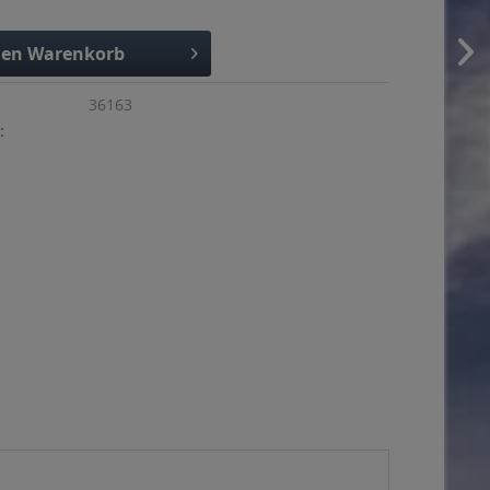
den
Warenkorb
36163
: