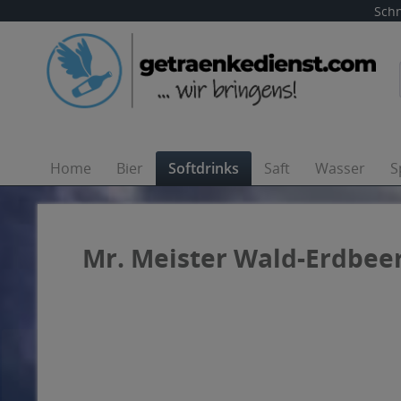
Schn
Home
Bier
Softdrinks
Saft
Wasser
S
Mr. Meister Wald-Erdbeere