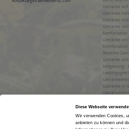
kontakt@getraenkedienst.com
Getränke auf
Getränke lief
Getränke onli
Getränke onli
komfortabler 
Getränke onli
Komfortabler 
flexiblen Zah
Getränke onl
Umgebung - 
Lieblingsget
Getränkediens
Getränke in G
Getränkedien
zuverlässige
und Umgebu
Diese Webseite verwende
Getränkeliefe
Wir verwenden Cookies, um
Liefergebiet
anbieten zu können und di
Lieferservice