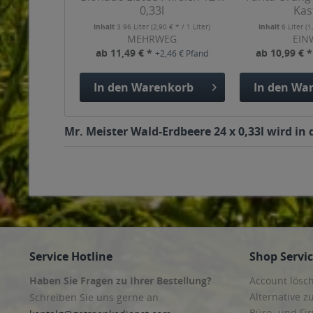
0,33l
Kas
Inhalt
3.96 Liter
(2,90 € * / 1 Liter)
Inhalt
6 Liter
(1
MEHRWEG
EIN
ab 11,49 € *
ab 10,99 € 
+2,46 € Pfand
In den
Warenkorb
In den
War
Mr. Meister Wald-Erdbeere 24 x 0,33l wird in
Service Hotline
Shop Servi
Haben Sie Fragen zu Ihrer Bestellung?
Account lösc
Alternative z
Schreiben Sie uns gerne an
Büro- und F