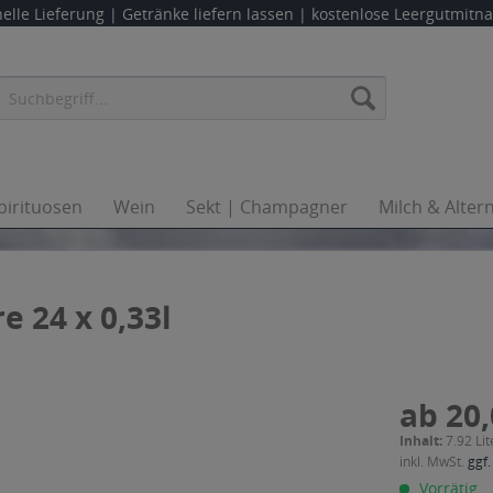
elle Lieferung |
Getränke liefern lassen
| kostenlose Leergutmit
pirituosen
Wein
Sekt | Champagner
Milch & Alter
 24 x 0,33l
ab 20,
Inhalt:
7.92 Lit
inkl. MwSt.
ggf.
Vorrätig