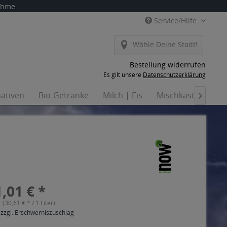
nahme
Service/Hilfe
Wähle Deine Stadt!
Bestellung widerrufen
Es gilt unsere
Datenschutzerklärung
nativen
Bio-Getränke
Milch | Eis
Mischkästen
H

,01 € *
r (30,61 € * / 1 Liter)
 zzgl. Erschwerniszuschlag