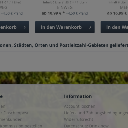
,83 € * / 1 Liter)
Inhalt
6 Liter
(1,83 € * / 1 Liter)
Inhalt
6 Liter
WEG
EINWEG
ME
*
ab 10,99 € *
ab 16,99 €
+4,50 € Pfand
+4,50 € Pfand
enkorb
In den
Warenkorb
In den
Wa
ionen, Städten, Orten und Postleitzahl-Gebieten geliefer
ce
Information
hen
Account löschen
ur Flaschenpost
Liefer- und Zahlungsbedingunge
irmenkunden
Widerrufsrecht
 Kommission bestellen
Datenschutz Drink now