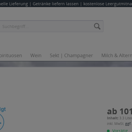
elle Lieferung |
Getränke liefern lassen
| kostenlose Leergutmit
pirituosen
Wein
Sekt | Champagner
Milch & Alter
ab 101
Inhalt:
3.3 Lite
inkl. MwSt.
ggf.
Vorrätig