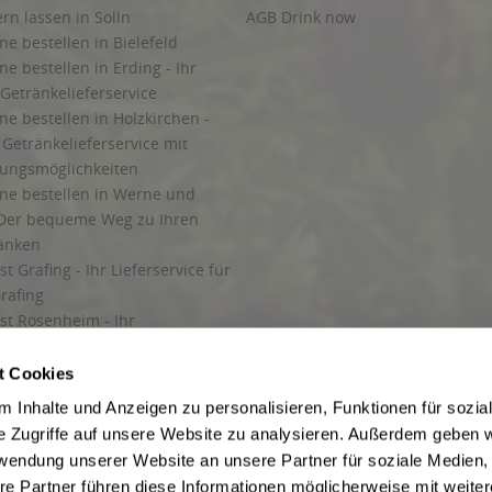
ern lassen in Solln
AGB Drink now
ne bestellen in Bielefeld
ne bestellen in Erding - Ihr
Getränkelieferservice
ne bestellen in Holzkirchen -
Getränkelieferservice mit
lungsmöglichkeiten
ine bestellen in Werne und
Der bequeme Weg zu Ihren
ränken
t Grafing - Ihr Lieferservice für
rafing
st Rosenheim - Ihr
r Getränkeservice in Rosenheim
ng
t Cookies
rung in Starnberg
 Inhalte und Anzeigen zu personalisieren, Funktionen für sozia
e Zugriffe auf unsere Website zu analysieren. Außerdem geben w
 für Getränke
rwendung unserer Website an unsere Partner für soziale Medien
etränke
re Partner führen diese Informationen möglicherweise mit weite