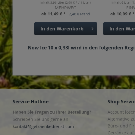
Inhalt
3.96 Liter
(2,90 € * / 1 Liter)
Inhalt
6 Liter
(1
MEHRWEG
EIN
ab 11,49 € *
ab 10,99 € 
+2,46 € Pfand
In den
Warenkorb
In den
War
Now Ice 10 x 0,33l wird in den folgenden Reg
Service Hotline
Shop Servi
Haben Sie Fragen zu Ihrer Bestellung?
Account lösc
Alternative z
Schreiben Sie uns gerne an
Büro- und F
kontakt@getraenkedienst.com
Getränke auf