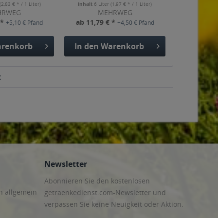
(2,83 € * / 1 Liter)
Inhalt
6 Liter
(1,97 € * / 1 Liter)
HRWEG
MEHRWEG
 *
ab 11,79 € *
+5,10 € Pfand
+4,50 € Pfand
renkorb
In den
Warenkorb
t
Newsletter
Abonnieren Sie den kostenlosen
n allgemein
getraenkedienst.com-Newsletter und
verpassen Sie keine Neuigkeit oder Aktion.