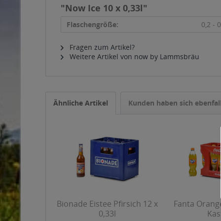
"Now Ice 10 x 0,33l"
Flaschengröße:
0,2 - 0
Fragen zum Artikel?
Weitere Artikel von now by Lammsbräu
Ähnliche Artikel
Kunden haben sich ebenfal
Bionade Eistee Pfirsich 12 x
Fanta Orange
0,33l
Kas