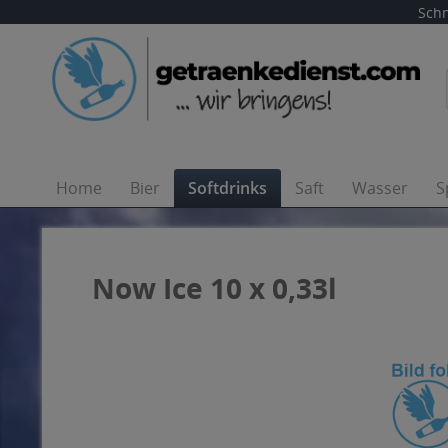
Schn
Home
Bier
Softdrinks
Saft
Wasser
S
Now Ice 10 x 0,33l