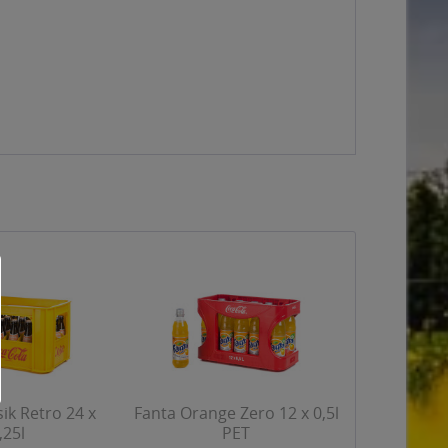
sik Retro 24 x
Fanta Orange Zero 12 x 0,5l
,25l
PET