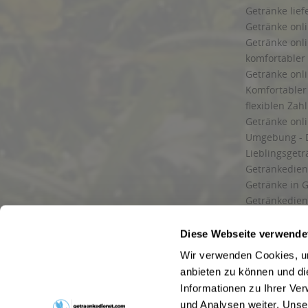
Getränke lief
Getränke onli
Getränke onli
komfortabler 
Getränke onli
Komfortabler 
flexiblen Zah
Getränke onl
Umgebung - 
Lieblingsget
Getränkediens
Getränke in G
Getränkedien
zuverlässige
und Umgebu
Diese Webseite verwende
Getränkeliefe
Wir verwenden Cookies, um
Liefergebiet
anbieten zu können und di
Lieferservice
Informationen zu Ihrer Ve
Wir liefern G
und Analysen weiter. Unse