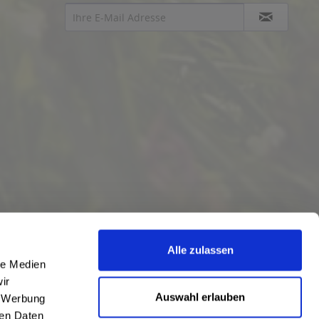
Alle zulassen
le Medien
ir
Auswahl erlauben
, Werbung
ren Daten