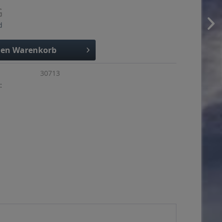
G
d
den
Warenkorb
30713
: