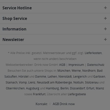
Service Hotline
Shop Service
Information
Newsletter
* Alle Preise inkl. gesetzl. Mehrwertsteuer und ggf. zzgl.
Lieferkosten
,
wenn nicht anders beschrieben
Webseitenbetreiber: Drink now GmbH:
AGB
|
Impressum
|
Datenschutz
Besuchen Sie auch unsere Shops in:
München
,
Werne
,
Nordhorn
,
Bad
Salzuflen
,
Hörstel
und
Damme
,
Lathen
,
Nienstädt
,
Lengerich
und
Garbsen
,
Stainach
,
Vomp
,
Lienz
,
Neustadt am Rübenberge
,
Nottuln
,
Stolzenau
und
Obernkirchen
,
Augsburg
und
Hamburg
,
Berlin
,
Düsseldorf
,
Erfurt
,
Mainz
sowie
Frankfurt
. Übersicht aller
Liefergebiete
Kontakt
AGB Drink now