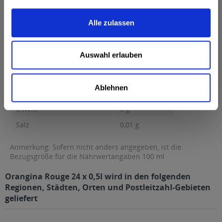
Brennwert 43 kcal / 182 kJ Fett 0 g davon gesättigte Fettsäuren
0 g Kohlenhydrate...
mehr
Alle zulassen
Brennwert
43 kcal / 182 kJ
Fett
0 g
Auswahl erlauben
davon gesättigte Fettsäuren
0 g
Kohlenhydrate
10 g
Ablehnen
davon Zucker
10 g
Eiweiß
0 g
Salz
0,01 g
Anmerkung: Sofern nicht anders angegeben, ist die
Bezugsgröße für die Nährwertangaben 100 ml
Orangina Rouge 24 x 0,5l wird in den folgenden
Regionen, Städten, Orten und Postleitzahl-Gebieten
geliefert