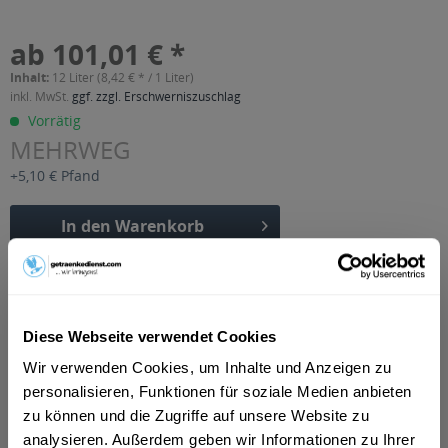
ab 101,01 € *
Inhalt:
12 Liter (8,42 € * / 1 Liter)
inkl. MwSt.
ggf. zzgl. Erschwerniszuschlag
Vorrätig
MEHRWEG
+5,10 € Pfand
In den
Warenkorb
Artikel-Nr.:
31026
Verfügbar in:
Diese Webseite verwendet Cookies
Beschreibung
mehr
Wir verwenden Cookies, um Inhalte und Anzeigen zu
personalisieren, Funktionen für soziale Medien anbieten
"Orangina Rouge 24 x 0,5l"
zu können und die Zugriffe auf unsere Website zu
Flaschengröße:
0,5 l
analysieren. Außerdem geben wir Informationen zu Ihrer