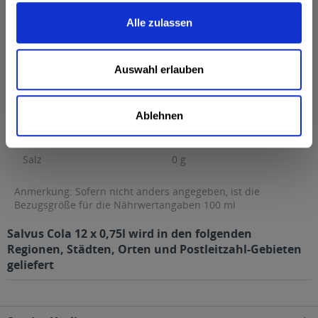
Brennwert
44 kcal / 187 kJ
Alle zulassen
Fett
0 g
davon gesättigte Fettsäuren
0 g
Auswahl erlauben
Kohlenhydrate
11 g
davon Zucker
11 g
Ablehnen
Eiweiß
0 g
Salz
0 g
Anmerkung: Sofern nicht anders angegeben, ist die
Bezugsgröße für die Nährwertangaben 100 ml
Salvus Cola 12 x 0,75l wird in den folgenden
Regionen, Städten, Orten und Postleitzahl-Gebieten
geliefert