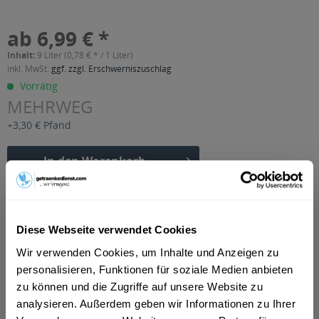
ab 6,99 € *
Inhalt:
9 Liter (0,78 € * / 1 Liter)
inkl. MwSt.
ggf. zzgl. Erschwerniszuschlag
Vorrätig
MEHRWEG
+3,30 € Pfand
In den
Warenkorb
Artikel-Nr.:
32579
Verfügbar in:
Diese Webseite verwendet Cookies
Beschreibung
Wir verwenden Cookies, um Inhalte und Anzeigen zu
mehr
personalisieren, Funktionen für soziale Medien anbieten
"Salvus Cola 12 x 0,75l"
zu können und die Zugriffe auf unsere Website zu
analysieren. Außerdem geben wir Informationen zu Ihrer
Geschmacksrichtung:
Cola