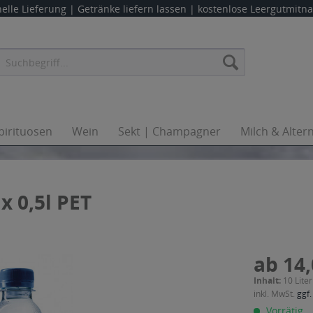
elle Lieferung |
Getränke liefern lassen
| kostenlose Leergutmit
pirituosen
Wein
Sekt | Champagner
Milch & Alter
x 0,5l PET
ab 14,
Inhalt:
10 Liter
inkl. MwSt.
ggf.
Vorrätig