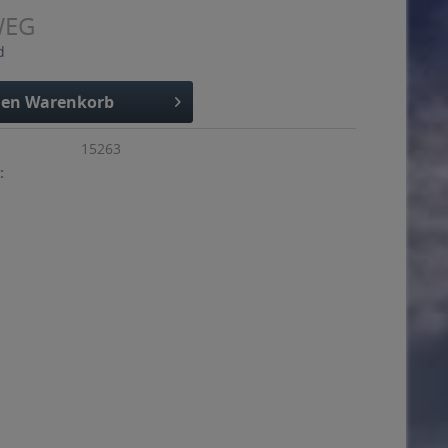
WEG
d
den
Warenkorb
15263
: