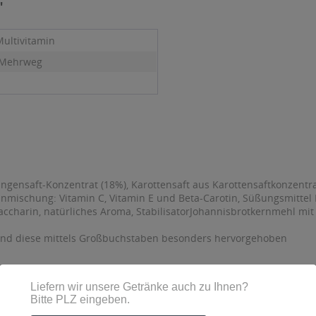
"
Multivitamin
 Mehrweg
gensaft-Konzentrat (18%), Karottensaft aus Karottensaftkonzentrat
minmischung: Vitamin C, Vitamin E und Beta-Carotin, Süßungsmitte
accharin, natürliches Aroma, StabilisatorJohannisbrotkernmehl mit
sind diese mittels Großbuchstaben besonders hervorgehoben
75385 Bad Teinach-Zavelstein, Tel.: 07053/9262-0