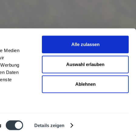
Alle zulassen
le Medien
ir
Auswahl erlauben
, Werbung
ren Daten
ienste
Ablehnen
eschrieben
len
,
Hörstel
und
Damme
,
Lathen
,
Nienstädt
,
Lengerich
und
Garbsen
,
urt
,
Mainz
sowie
Frankfurt
. Übersicht aller
Liefergebiete
g
Details zeigen