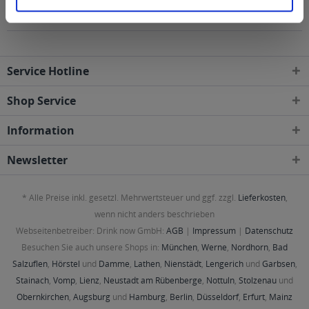
den folgenden Regionen, Städten, Orten und
Postleitzahl-Gebieten geliefert
Service Hotline
Shop Service
Information
Newsletter
* Alle Preise inkl. gesetzl. Mehrwertsteuer und ggf. zzgl.
Lieferkosten
,
wenn nicht anders beschrieben
Webseitenbetreiber: Drink now GmbH:
AGB
|
Impressum
|
Datenschutz
Besuchen Sie auch unsere Shops in:
München
,
Werne
,
Nordhorn
,
Bad
Salzuflen
,
Hörstel
und
Damme
,
Lathen
,
Nienstädt
,
Lengerich
und
Garbsen
,
Stainach
,
Vomp
,
Lienz
,
Neustadt am Rübenberge
,
Nottuln
,
Stolzenau
und
Obernkirchen
,
Augsburg
und
Hamburg
,
Berlin
,
Düsseldorf
,
Erfurt
,
Mainz