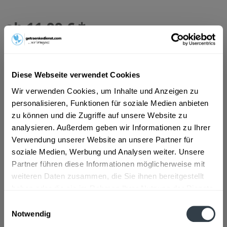
ab 11,99 € *
Inhalt:
3.96 Liter (3,03 € * / 1 Liter)
inkl. MwSt.
ggf. zzgl. Erschwerniszuschlag
Vorrätig
MEHRWEG
Diese Webseite verwendet Cookies
+2,46 € Pfand
Wir verwenden Cookies, um Inhalte und Anzeigen zu
personalisieren, Funktionen für soziale Medien anbieten
In den
Warenkorb
zu können und die Zugriffe auf unsere Website zu
analysieren. Außerdem geben wir Informationen zu Ihrer
Verwendung unserer Website an unsere Partner für
Artikel-Nr.:
14506
soziale Medien, Werbung und Analysen weiter. Unsere
Verfügbar in:
Partner führen diese Informationen möglicherweise mit
weiteren Daten zusammen, die Sie ihnen bereitgestellt
Beschreibung
haben oder die sie im Rahmen Ihrer Nutzung der Dienste
DE-ÖKO-003 zertifiziert
mehr
gesammelt haben.
Einwilligungsauswahl
Notwendig
Zutaten und Allergene
Datenschutzbestimmungen