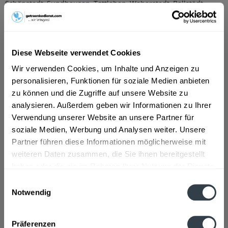
Schönstedt, Sundhausen, Tottleben, Weberstedt
,
Ballstädt,
Brüheim, Bufleben, Ebenheim, Emleben, Eschenbergen,
Friedrichswerth, Friemar, Goldbach, Grabsleben,
Günthersleben, Haina, Hochheim, Molschleben, Mühlberg,
Pferdingsleben, Remstädt, Schwabhaus
,
Bechstedtstraß,
Daasdorf am Berge, Hopfgarten, Isseroda, Niederzimmern,
Diese Webseite verwendet Cookies
Nohra, Ottstedt am Berge, Utzberg
,
Bienstädt, Dachwig,
Wir verwenden Cookies, um Inhalte und Anzeigen zu
Döllstädt, Gierstädt/Kleinfahner, Großfahner, Zimmernsupra
,
Döbritschen, Frankendorf, Großschwabhausen, Hammerstedt,
personalisieren, Funktionen für soziale Medien anbieten
Hohlstedt, Kiliansroda, Kleinschwabhausen, Kromsdorf,
zu können und die Zugriffe auf unsere Website zu
Lehnstedt, Magdala, Mechelroda, Mellingen, Umpferstedt
,
analysieren. Außerdem geben wir Informationen zu Ihrer
Elleben, Elxleben, Ichtershausen, Kirchheim
,
Georgenthal,
Verwendung unserer Website an unsere Partner für
Gräfenhain, Herrenhof, Hohenkirchen, Petriroda
,
Großmölsen,
Kleinmölsen, Mönchenholzhausen, Ollendorf, Udestedt
,
soziale Medien, Werbung und Analysen weiter. Unsere
Klettbach, Rockhausen
,
Luisenthal, Ohrdruf, Wölfis
Partner führen diese Informationen möglicherweise mit
weiteren Daten zusammen, die Sie ihnen bereitgestellt
Beschreibung
haben oder die sie im Rahmen Ihrer Nutzung der Dienste
mehr
gesammelt haben.
Einwilligungsauswahl
"Bad Brambacher Apfelschorle 9 x 1l"
Notwendig
Datenschutzbestimmungen
Geschmacksrichtung:
Apfel
Präferenzen