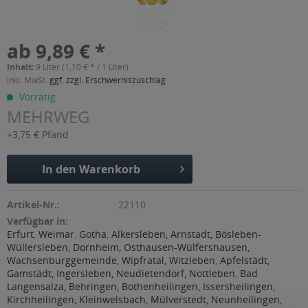
ab 9,89 € *
Inhalt:
9 Liter (1,10 € * / 1 Liter)
inkl. MwSt.
ggf. zzgl. Erschwerniszuschlag
Vorrätig
MEHRWEG
+3,75 € Pfand
In den
Warenkorb
Artikel-Nr.:
22110
Verfügbar in:
Erfurt
,
Weimar
,
Gotha
,
Alkersleben, Arnstadt, Bösleben-
Wüllersleben, Dornheim, Osthausen-Wülfershausen,
Wachsenburggemeinde, Wipfratal, Witzleben
,
Apfelstädt,
Gamstädt, Ingersleben, Neudietendorf, Nottleben
,
Bad
Langensalza, Behringen, Bothenheilingen, Issersheilingen,
Kirchheilingen, Kleinwelsbach, Mülverstedt, Neunheilingen,