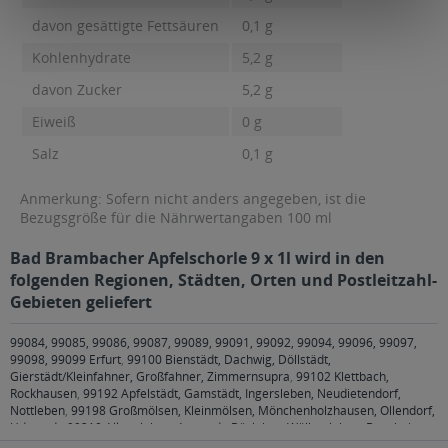
davon gesättigte Fettsäuren
0,1 g
Kohlenhydrate
5,2 g
davon Zucker
5,2 g
Eiweiß
0 g
Salz
0,1 g
Anmerkung: Sofern nicht anders angegeben, ist die
Bezugsgröße für die Nährwertangaben 100 ml
Bad Brambacher Apfelschorle 9 x 1l wird in den
folgenden Regionen, Städten, Orten und Postleitzahl-
Gebieten geliefert
99084, 99085, 99086, 99087, 99089, 99091, 99092, 99094, 99096, 99097,
99098, 99099 Erfurt
,
99100 Bienstädt, Dachwig, Döllstädt,
Gierstädt/Kleinfahner, Großfahner, Zimmernsupra
,
99102 Klettbach,
Rockhausen
,
99192 Apfelstädt, Gamstädt, Ingersleben, Neudietendorf,
Nottleben
,
99198 Großmölsen, Kleinmölsen, Mönchenholzhausen, Ollendorf,
Udestedt
,
99310 Alkersleben, Arnstadt, Bösleben-Wüllersleben, Dornheim,
Osthausen-Wülfershausen, Wachsenburggemeinde, Wipfratal, Witzleben
,