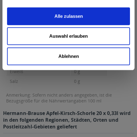
Brennwert 31 kcal / 130 kJ Fett 0 g davon gesättigte Fettsäuren
0 g Kohlenhydrate...
mehr
Alle zulassen
Brennwert
31 kcal / 130 kJ
Fett
0 g
Auswahl erlauben
davon gesättigte Fettsäuren
0 g
Kohlenhydrate
6,6 g
Ablehnen
davon Zucker
6,6 g
Eiweiß
0 g
Salz
0 g
Anmerkung: Sofern nicht anders angegeben, ist die
Bezugsgröße für die Nährwertangaben 100 ml
Hermann-Brause Apfel-Kirsch-Schorle 20 x 0,33l wird
in den folgenden Regionen, Städten, Orten und
Postleitzahl-Gebieten geliefert