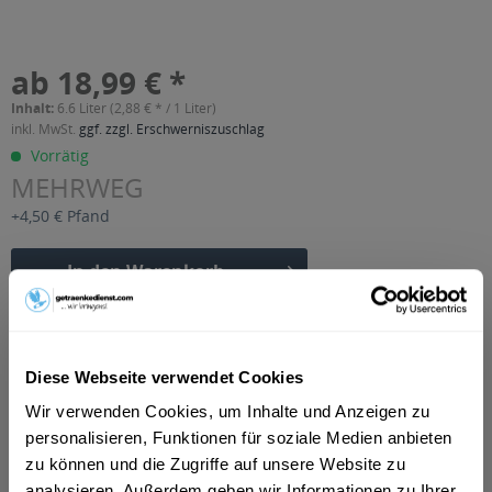
ab 18,99 € *
Inhalt:
6.6 Liter (2,88 € * / 1 Liter)
inkl. MwSt.
ggf. zzgl. Erschwerniszuschlag
Vorrätig
MEHRWEG
+4,50 € Pfand
In den
Warenkorb
Artikel-Nr.:
27183
Verfügbar in:
Diese Webseite verwendet Cookies
Beschreibung
Wir verwenden Cookies, um Inhalte und Anzeigen zu
mehr
personalisieren, Funktionen für soziale Medien anbieten
"Hermann-Brause Apfel-Kirsch-Schorle 20 x
zu können und die Zugriffe auf unsere Website zu
0,33l"
analysieren. Außerdem geben wir Informationen zu Ihrer