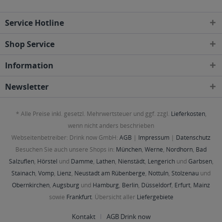
Service Hotline
Shop Service
Information
Newsletter
* Alle Preise inkl. gesetzl. Mehrwertsteuer und ggf. zzgl.
Lieferkosten
,
wenn nicht anders beschrieben
Webseitenbetreiber: Drink now GmbH:
AGB
|
Impressum
|
Datenschutz
Besuchen Sie auch unsere Shops in:
München
,
Werne
,
Nordhorn
,
Bad
Salzuflen
,
Hörstel
und
Damme
,
Lathen
,
Nienstädt
,
Lengerich
und
Garbsen
,
Stainach
,
Vomp
,
Lienz
,
Neustadt am Rübenberge
,
Nottuln
,
Stolzenau
und
Obernkirchen
,
Augsburg
und
Hamburg
,
Berlin
,
Düsseldorf
,
Erfurt
,
Mainz
sowie
Frankfurt
. Übersicht aller
Liefergebiete
Kontakt
AGB Drink now