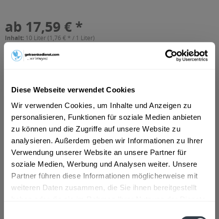
ab 17,59 € *
Inhalt:
10 Liter (1,76 € * / 1 Liter)
inkl. MwSt.
ggf. zzgl. Erschwerniszuschlag
Vorrätig
MEHRWEG
+3,10 € Pfand
Diese Webseite verwendet Cookies
Wir verwenden Cookies, um Inhalte und Anzeigen zu
In den
Warenkorb
personalisieren, Funktionen für soziale Medien anbieten
zu können und die Zugriffe auf unsere Website zu
Artikel-Nr.:
26782
analysieren. Außerdem geben wir Informationen zu Ihrer
Verfügbar in:
Verwendung unserer Website an unsere Partner für
soziale Medien, Werbung und Analysen weiter. Unsere
Beschreibung
mehr
Partner führen diese Informationen möglicherweise mit
weiteren Daten zusammen, die Sie ihnen bereitgestellt
"Härtsfelder Radler 20 x 0,5l"
haben oder die sie im Rahmen Ihrer Nutzung der Dienste
gesammelt haben.
Einwilligungsauswahl