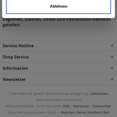
2,6% vol
Ablehnen
Härtsfelder Radler 20 x 0,5l wird in den folgenden
Regionen, Städten, Orten und Postleitzahl-Gebieten
geliefert
Service Hotline
Shop Service
Information
Newsletter
* Alle Preise inkl. gesetzl. Mehrwertsteuer und ggf. zzgl.
Lieferkosten
,
wenn nicht anders beschrieben
Webseitenbetreiber: Drink now GmbH:
AGB
|
Impressum
|
Datenschutz
Besuchen Sie auch unsere Shops in:
München
,
Werne
,
Nordhorn
,
Bad