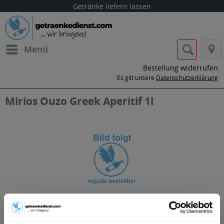
Getränke liefern lassen
Menü
Bestellung widerrufen
Es gilt unsere
Datenschutzerklärung
Mirios Ouzo Greek Aperitif 1l