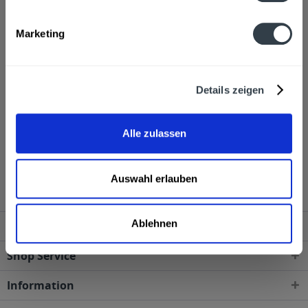
Alkoholgehalt
Marketing
37,5% vol
mehr
Ähnliche Artikel
Details zeigen
Kunden haben sich ebenfalls angesehen
Alle zulassen
Mirios Ouzo Greek Aperitif 1l wird in den folgenden
Regionen, Städten, Orten und Postleitzahl-Gebieten
geliefert
Auswahl erlauben
Ablehnen
Service Hotline
Shop Service
Information