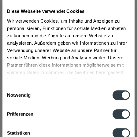
Diese Webseite verwendet Cookies
ab 12,39 € *
Wir verwenden Cookies, um Inhalte und Anzeigen zu
Inhalt:
1 Liter
personalisieren, Funktionen für soziale Medien anbieten
inkl. MwSt.
ggf. zzgl. Erschwerniszuschlag
zu können und die Zugriffe auf unsere Website zu
Vorrätig
analysieren. Außerdem geben wir Informationen zu Ihrer
Verwendung unserer Website an unsere Partner für
In den
Warenkorb
soziale Medien, Werbung und Analysen weiter. Unsere
Partner führen diese Informationen möglicherweise mit
Artikel-Nr.:
30151
weiteren Daten zusammen, die Sie ihnen bereitgestellt
Verfügbar in:
haben oder die sie im Rahmen Ihrer Nutzung der Dienste
gesammelt haben.
Einwilligungsauswahl
Beschreibung
Notwendig
mehr
Datenschutzbestimmungen
Präferenzen
Hersteller
Liqueur & Wine Trade GmbH, Schlüterstraße 5, Düsseldorf
mehr
Statistiken