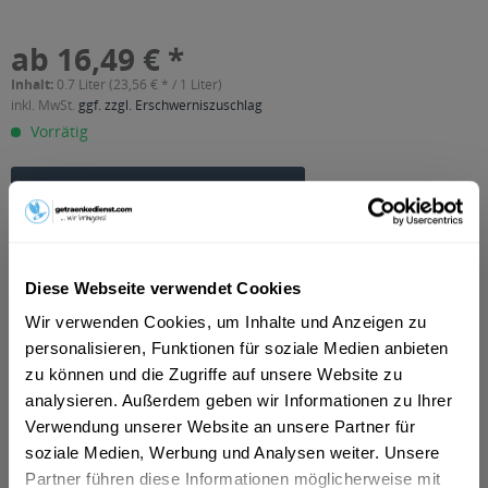
ab 16,49 € *
Inhalt:
0.7 Liter (23,56 € * / 1 Liter)
inkl. MwSt.
ggf. zzgl. Erschwerniszuschlag
Vorrätig
In den
Warenkorb
Artikel-Nr.:
31841
Verfügbar in:
Diese Webseite verwendet Cookies
Erfurt
,
Weimar
,
Gotha
,
Alkersleben, Arnstadt, Bösleben-
Wüllersleben, Dornheim, Osthausen-Wülfershausen,
Wir verwenden Cookies, um Inhalte und Anzeigen zu
Wachsenburggemeinde, Wipfratal, Witzleben
,
Apfelstädt,
personalisieren, Funktionen für soziale Medien anbieten
Gamstädt, Ingersleben, Neudietendorf, Nottleben
,
Bad
Langensalza, Behringen, Bothenheilingen, Issersheilingen,
zu können und die Zugriffe auf unsere Website zu
Kirchheilingen, Kleinwelsbach, Mülverstedt, Neunheilingen,
analysieren. Außerdem geben wir Informationen zu Ihrer
Schönstedt, Sundhausen, Tottleben, Weberstedt
,
Ballstädt,
Verwendung unserer Website an unsere Partner für
Brüheim, Bufleben, Ebenheim, Emleben, Eschenbergen,
soziale Medien, Werbung und Analysen weiter. Unsere
Friedrichswerth, Friemar, Goldbach, Grabsleben,
Günthersleben, Haina, Hochheim, Molschleben, Mühlberg,
Partner führen diese Informationen möglicherweise mit