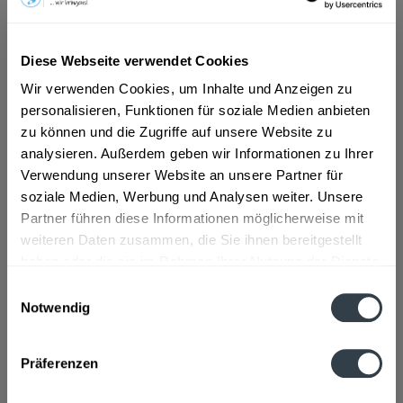
ab 11,99 € *
Diese Webseite verwendet Cookies
Inhalt:
1 Liter
inkl. MwSt.
ggf. zzgl. Erschwerniszuschlag
Wir verwenden Cookies, um Inhalte und Anzeigen zu
Vorrätig
personalisieren, Funktionen für soziale Medien anbieten
zu können und die Zugriffe auf unsere Website zu
analysieren. Außerdem geben wir Informationen zu Ihrer
In den
Warenkorb
Verwendung unserer Website an unsere Partner für
soziale Medien, Werbung und Analysen weiter. Unsere
Artikel-Nr.:
28031
Partner führen diese Informationen möglicherweise mit
Verfügbar in:
weiteren Daten zusammen, die Sie ihnen bereitgestellt
haben oder die sie im Rahmen Ihrer Nutzung der Dienste
Beschreibung
gesammelt haben.
Einwilligungsauswahl
mehr
Notwendig
Datenschutzbestimmungen
Zutaten und Allergene
Präferenzen
Enthält SULFITE
mehr