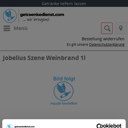
Getränke liefern lassen
Menü
Bestellung widerrufen
Es gilt unsere
Datenschutzerklärung
Jobelius Szene Weinbrand 1l