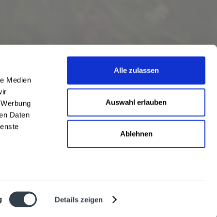
Alle zulassen
le Medien
ir
Auswahl erlauben
, Werbung
ren Daten
ienste
Ablehnen
eschrieben
len
,
Hörstel
und
Damme
,
Lathen
,
Nienstädt
,
Lengerich
und
Garbsen
,
urt
,
Mainz
sowie
Frankfurt
. Übersicht aller
Liefergebiete
g
Details zeigen