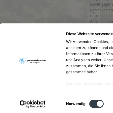
Lieblingsget
Getränkediens
Getränke in G
Getränkedien
zuverlässige
und Umgebu
Diese Webseite verwende
Getränkeliefe
Wir verwenden Cookies, um
Liefergebiet
anbieten zu können und di
Lieferservice
Informationen zu Ihrer Ve
Wir liefern G
und Analysen weiter. Unse
Kontakt
zusammen, die Sie ihnen b
Newsletter
gesammelt haben.
Datenschutzbestimmung
* Alle Pre
Webseitenbetreiber: Drink now GmbH:
AGB
|
Impressum
|
Datensc
Einwilligungsauswahl
Stainach
,
Vomp
,
Lienz
,
Neustadt am Rübenberge
,
Nottu
Notwendig