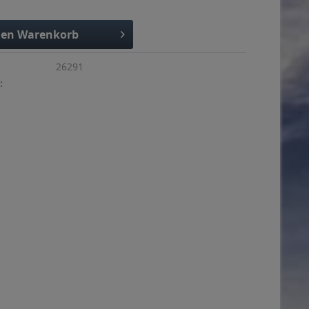
den
Warenkorb
26291
: