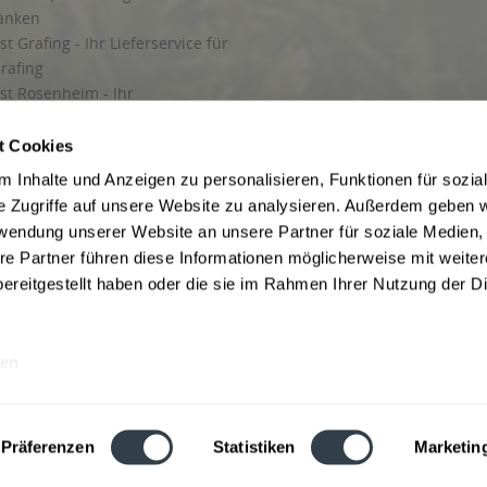
ränken
t Grafing - Ihr Lieferservice für
rafing
st Rosenheim - Ihr
r Getränkeservice in Rosenheim
ng
t Cookies
rung in Starnberg
 Inhalte und Anzeigen zu personalisieren, Funktionen für sozia
e Zugriffe auf unsere Website zu analysieren. Außerdem geben w
 für Getränke
rwendung unserer Website an unsere Partner für soziale Medien
etränke
re Partner führen diese Informationen möglicherweise mit weite
ereitgestellt haben oder die sie im Rahmen Ihrer Nutzung der D
en
ise inkl. gesetzl. Mehrwertsteuer und ggf. zzgl.
Lieferkosten
, wenn nicht anders b
hutz
Besuchen Sie auch unsere Shops in:
München
,
Werne
,
Nordhorn
,
Bad Salzuf
ln
,
Stolzenau
und
Obernkirchen
,
Augsburg
und
Hamburg
,
Berlin
,
Düsseldorf
,
Erf
Präferenzen
Statistiken
Marketin