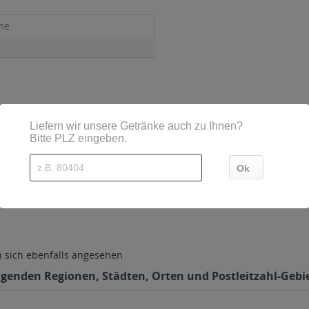
me
aße 12, Marktredwitz
sich ebenfalls angesehen
lgenden Regionen, Städten, Orten und Postleitzahl-Gebie