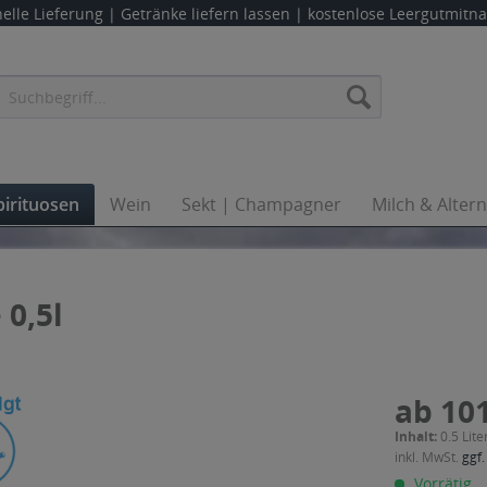
elle Lieferung |
Getränke liefern lassen
| kostenlose Leergutmit
pirituosen
Wein
Sekt | Champagner
Milch & Alter
 0,5l
ab 101
Inhalt:
0.5 Lite
inkl. MwSt.
ggf.
Vorrätig