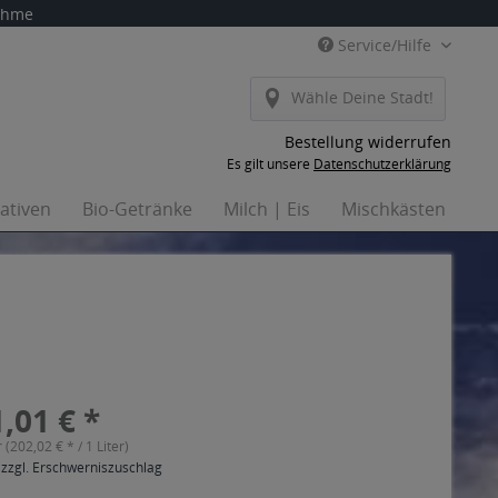
nahme
Service/Hilfe
Wähle Deine Stadt!
Bestellung widerrufen
Es gilt unsere
Datenschutzerklärung
nativen
Bio-Getränke
Milch | Eis
Mischkästen
Ha
,01 € *
r (202,02 € * / 1 Liter)
 zzgl. Erschwerniszuschlag