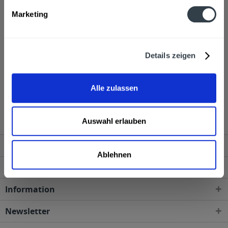
Hersteller
Marketing
Sipsmith, 83 Cranbrook Road, London, W4 21J
mehr
Sipsmith, 83 Cranbrook Road, London, W4 21J
Alkoholgehalt
Details zeigen
41,6% vol
mehr
41,6% vol
Alle zulassen
Sipsmith Gin 6 x 0,7l wird in den folgenden Regionen,
Städten, Orten und Postleitzahl-Gebieten geliefert
Auswahl erlauben
Service Hotline
Ablehnen
Shop Service
Information
Newsletter