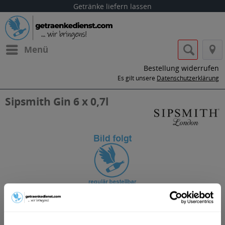
Getränke liefern lassen
Menü
Bestellung widerrufen
Es gilt unsere
Datenschutzerklärung
Sipsmith Gin 6 x 0,7l