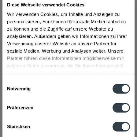
Diese Webseite verwendet Cookies
ab 259,29 € *
Wir verwenden Cookies, um Inhalte und Anzeigen zu
personalisieren, Funktionen für soziale Medien anbieten
Inhalt:
4.2 Liter (61,74 € * / 1 Liter)
zu können und die Zugriffe auf unsere Website zu
inkl. MwSt.
ggf. zzgl. Erschwerniszuschlag
analysieren. Außerdem geben wir Informationen zu Ihrer
Vorrätig
Verwendung unserer Website an unsere Partner für
soziale Medien, Werbung und Analysen weiter. Unsere
In den
Warenkorb
Partner führen diese Informationen möglicherweise mit
weiteren Daten zusammen, die Sie ihnen bereitgestellt
Artikel-Nr.:
33331
haben oder die sie im Rahmen Ihrer Nutzung der Dienste
Verfügbar in:
gesammelt haben.
Einwilligungsauswahl
Beschreibung
Notwendig
mehr
Datenschutzbestimmungen
"Sipsmith Gin 6 x 0,7l"
Präferenzen
Flaschengröße:
0,7 - 0,75 l
Statistiken
Fragen zum Artikel?
Weitere Artikel von Sipsmith