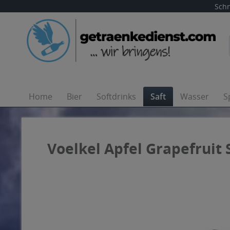
Schn
Home
Bier
Softdrinks
Saft
Wasser
S
Voelkel Apfel Grapefruit 