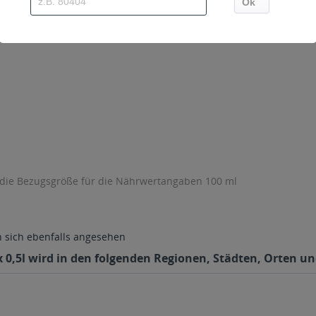
 die Bezugsgröße für die Nährwertangaben 100 ml
sich ebenfalls angesehen
x 0,5l wird in den folgenden Regionen, Städten, Orten un