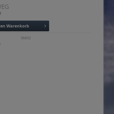
WEG
d
den
Warenkorb
36832
: