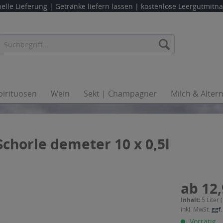
elle Lieferung |
Getränke liefern lassen
| kostenlose Leergutmit
pirituosen
Wein
Sekt | Champagner
Milch & Alter
Schorle demeter 10 x 0,5l
ab 12,
Inhalt:
5 Liter 
inkl. MwSt.
ggf.
Vorrätig