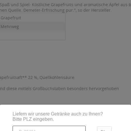
t, Spaß und Spiel: Köstliche Grapefruits und aromatische Äpfel au
en Quelle. Demeter-Erfrischung pur.", so der Hersteller.
 Grapefruit
- Mehrweg
apefruitsaft** 22 %, Quellkohlensäure.
sind diese mittels Großbuchstaben besonders hervorgehoben
evestorf