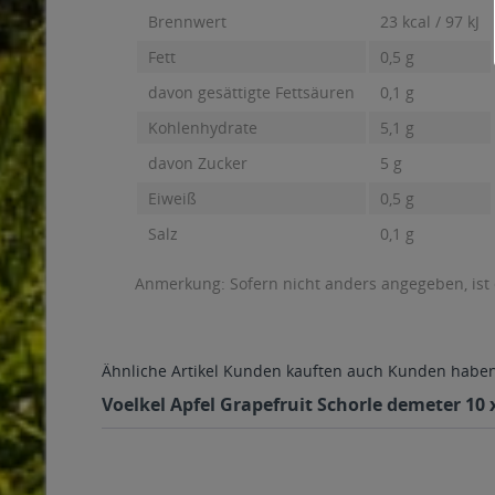
Brennwert
23 kcal / 97 kJ
Fett
0,5 g
davon gesättigte Fettsäuren
0,1 g
Kohlenhydrate
5,1 g
davon Zucker
5 g
Eiweiß
0,5 g
Salz
0,1 g
Anmerkung: Sofern nicht anders angegeben, ist
Ähnliche Artikel
Kunden kauften auch
Kunden haben 
Voelkel Apfel Grapefruit Schorle demeter 10 