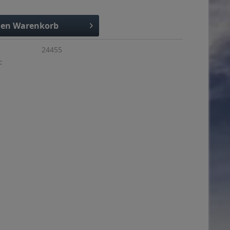
den
Warenkorb
24455
: