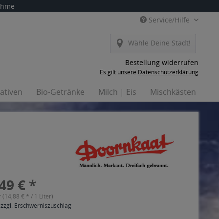
nahme
Service/Hilfe
Wähle Deine Stadt!
Bestellung widerrufen
Es gilt unsere
Datenschutzerklärung
nativen
Bio-Getränke
Milch | Eis
Mischkästen
Ha
49 € *
r (14,88 € * / 1 Liter)
 zzgl. Erschwerniszuschlag