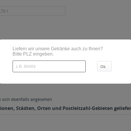
,75 l
aße 7 49740 Haselünne Deutschland
sich ebenfalls angesehen
ionen, Städten, Orten und Postleitzahl-Gebieten geliefer