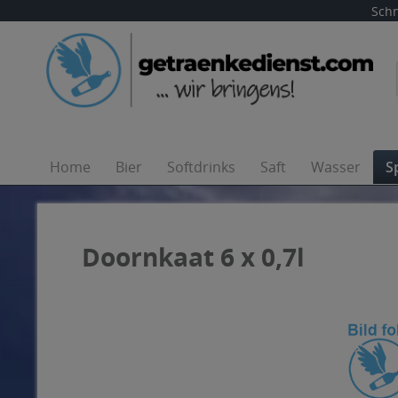
Schn
Home
Bier
Softdrinks
Saft
Wasser
S
Doornkaat 6 x 0,7l