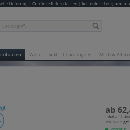
elle Lieferung |
Getränke liefern lassen
| kostenlose Leergutmit
pirituosen
Wein
Sekt | Champagner
Milch & Alter
ab 62,
Inhalt:
4.2 Lite
inkl. MwSt.
ggf.
Vorrätig