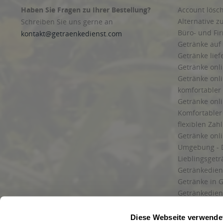
Haben Sie Fragen zu Ihrer Bestellung?
Account lösc
Alternative z
Schreiben Sie uns gerne an
Büro- und F
kontakt@getraenkedienst.com
Getränke auf
Getränke lief
Getränke onli
Getränke onli
komfortabler 
Getränke onli
Komfortabler 
flexiblen Zah
Getränke onl
Umgebung - 
Lieblingsget
Getränkediens
Getränke in G
Getränkedien
zuverlässige
und Umgebu
Diese Webseite verwende