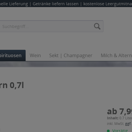
elle Lieferung |
Getränke liefern lassen
| kostenlose Leergutmit
pirituosen
Wein
Sekt | Champagner
Milch & Alter
n 0,7l
ab 7,9
Inhalt:
0.7 Lite
inkl. MwSt.
ggf.
Vorrätig