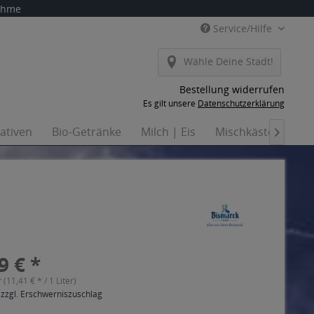
nahme
Service/Hilfe
Wähle Deine Stadt!
Bestellung widerrufen
Es gilt unsere
Datenschutzerklärung
nativen
Bio-Getränke
Milch | Eis
Mischkästen
Ha

9 € *
r (11,41 € * / 1 Liter)
 zzgl. Erschwerniszuschlag