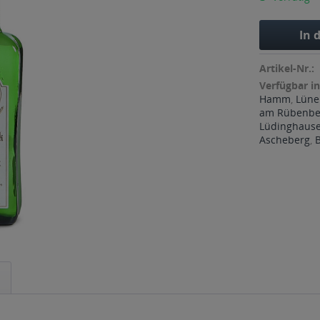
In 
Artikel-Nr.:
Verfügbar in
Hamm
,
Lüne
am Rübenbe
Lüdinghaus
Ascheberg
,