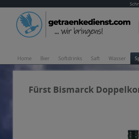
Schn
Home
Bier
Softdrinks
Saft
Wasser
S
Fürst Bismarck Doppelkor