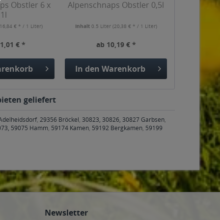
s Obstler 6 x
Alpenschnaps Obstler 0,5l
1l
16,84 € * / 1 Liter)
Inhalt
0.5 Liter
(20,38 € * / 1 Liter)
1,01 € *
ab 10,19 € *
renkorb
In den
Warenkorb
ieten geliefert
Adelheidsdorf
,
29356 Bröckel
,
30823, 30826, 30827 Garbsen
,
073, 59075 Hamm
,
59174 Kamen
,
59192 Bergkamen
,
59199
Newsletter