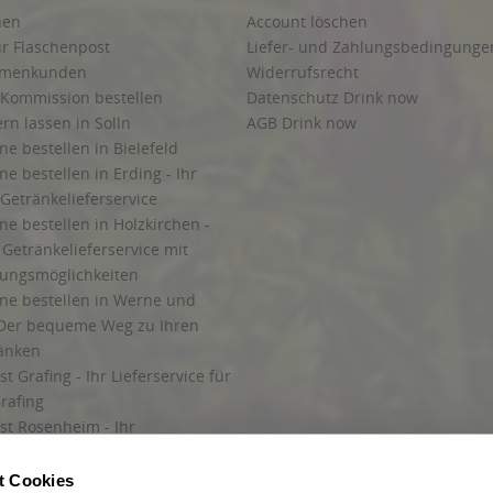
hen
Account löschen
ur Flaschenpost
Liefer- und Zahlungsbedingunge
irmenkunden
Widerrufsrecht
 Kommission bestellen
Datenschutz Drink now
ern lassen in Solln
AGB Drink now
ne bestellen in Bielefeld
ne bestellen in Erding - Ihr
Getränkelieferservice
ne bestellen in Holzkirchen -
Getränkelieferservice mit
lungsmöglichkeiten
ine bestellen in Werne und
Der bequeme Weg zu Ihren
ränken
t Grafing - Ihr Lieferservice für
rafing
st Rosenheim - Ihr
r Getränkeservice in Rosenheim
ng
t Cookies