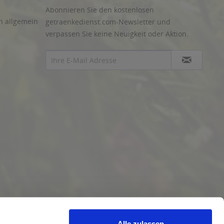
Abonnieren Sie den kostenlosen
n allgemein
getraenkedienst.com-Newsletter und
verpassen Sie keine Neuigkeit oder Aktion.
Alle zulassen