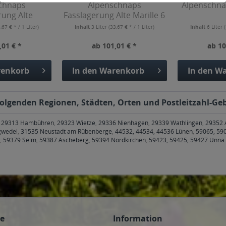
chnaps
Alpenschnaps
Alpenschnap
rung Alte
Fasslagerung Alte Marille 6
 6 x 0,5l
x 0,5l
,67 € * / 1 Liter)
Inhalt
3 Liter
(33,67 € * / 1 Liter)
Inhalt
6 Liter
(
,01 € *
ab 101,01 € *
ab 10
enkorb
In den
Warenkorb
In den
Wa
folgenden Regionen, Städten, Orten und Postleitzahl-Geb
,
29313 Hambühren
,
29323 Wietze
,
29336 Nienhagen
,
29339 Wathlingen
,
29352 
gwedel
,
31535 Neustadt am Rübenberge
,
44532, 44534, 44536 Lünen
,
59065, 59
,
59379 Selm
,
59387 Ascheberg
,
59394 Nordkirchen
,
59423, 59425, 59427 Unna
ce
Information