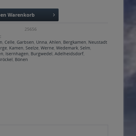
den
Warenkorb
25656
:
n
,
Celle
,
Garbsen
,
Unna
,
Ahlen
,
Bergkamen
,
Neustadt
rge
,
Kamen
,
Seelze
,
Werne
,
Wedemark
,
Selm
,
en
,
Isernhagen
,
Burgwedel
,
Adelheidsdorf
,
Bröckel
,
Bönen