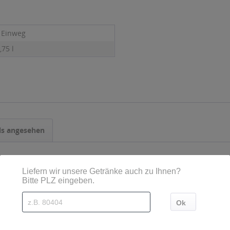
- Einweg
,75 l
ls angesehen