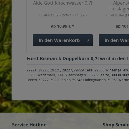
Alde Gott Kirschwasser 0,7l
Alpens
Fasslage
Haselnuss
Inhalt
0.7 Liter
(15,70 € * / 1 Liter)
Inhalt
3 Liter
(33
ab 10,99 € *
ab 101
In den
Warenkorb
In den
War
Fürst Bismarck Doppelkorn 0,7l wird in den 
29221, 29223, 29225, 29227, 29229 Celle
,
29308 Winsen (Aller)
30900 Wedemark
,
30916 Isernhagen
,
30926 Seelze
,
30938 Bur
Bönen
,
59227, 59229 Ahlen
,
59348 Lüdinghausen
,
59368 Werne
Service Hotline
Shop Servi