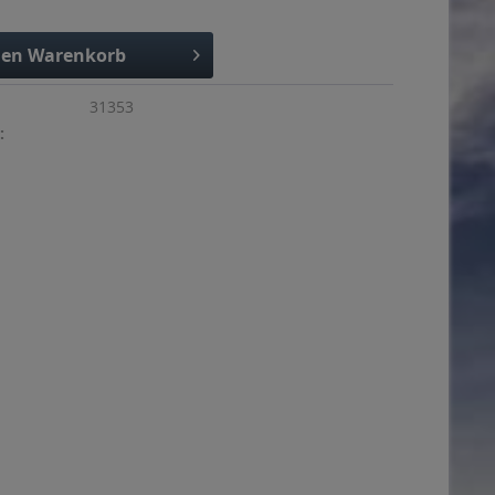
den
Warenkorb
31353
: