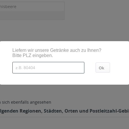
nisbeere
sich ebenfalls angesehen
olgenden Regionen, Städten, Orten und Postleitzahl-Gebi