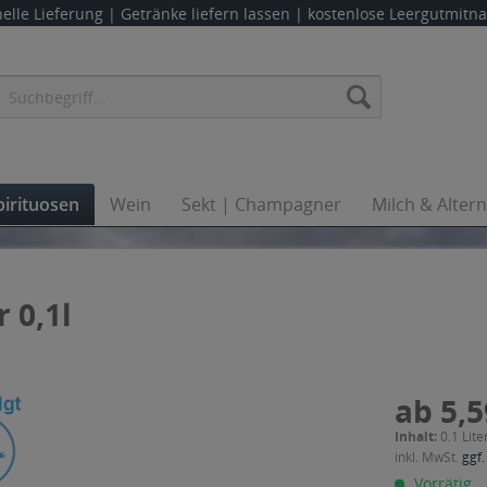
elle Lieferung |
Getränke liefern lassen
| kostenlose Leergutmit
pirituosen
Wein
Sekt | Champagner
Milch & Alter
 0,1l
ab 5,5
Inhalt:
0.1 Lite
inkl. MwSt.
ggf.
Vorrätig