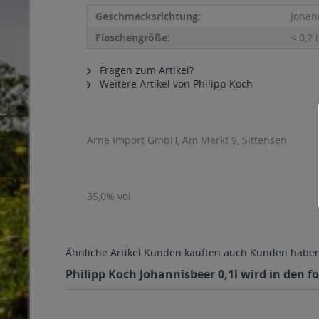
Geschmacksrichtung:
Johan
Flaschengröße:
< 0,2 l
Fragen zum Artikel?
Weitere Artikel von Philipp Koch
Arne Import GmbH, Am Markt 9, Sittensen
35,0% vol
Ähnliche Artikel
Kunden kauften auch
Kunden haben 
Philipp Koch Johannisbeer 0,1l wird in den f