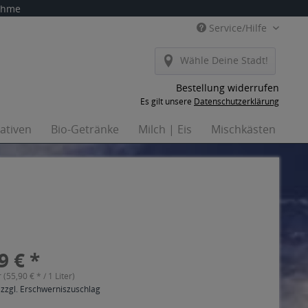
nahme
Service/Hilfe
Wähle Deine Stadt!
Bestellung widerrufen
Es gilt unsere
Datenschutzerklärung
nativen
Bio-Getränke
Milch | Eis
Mischkästen
Ha
9 € *
r (55,90 € * / 1 Liter)
 zzgl. Erschwerniszuschlag