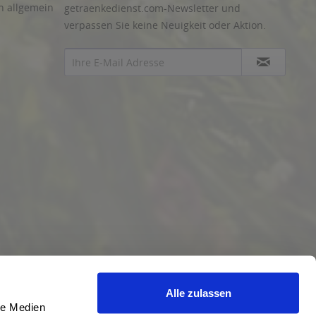
n allgemein
getraenkedienst.com-Newsletter und
verpassen Sie keine Neuigkeit oder Aktion.
Alle zulassen
le Medien