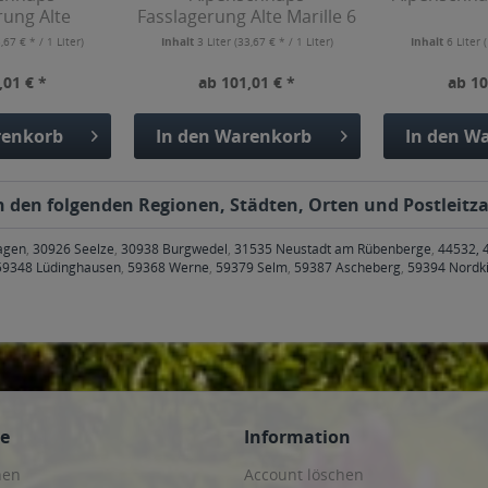
rung Alte
Fasslagerung Alte Marille 6
 6 x 0,5l
x 0,5l
,67 € * / 1 Liter)
Inhalt
3 Liter
(33,67 € * / 1 Liter)
Inhalt
6 Liter
(
,01 € *
ab 101,01 € *
ab 10
enkorb
In den
Warenkorb
In den
Wa
 den folgenden Regionen, Städten, Orten und Postleitzah
agen
,
30926 Seelze
,
30938 Burgwedel
,
31535 Neustadt am Rübenberge
,
44532, 
59348 Lüdinghausen
,
59368 Werne
,
59379 Selm
,
59387 Ascheberg
,
59394 Nordk
ce
Information
hen
Account löschen