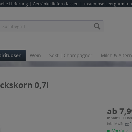
elle Lieferung |
Getränke liefern lassen
| kostenlose Leergutmit
pirituosen
Wein
Sekt | Champagner
Milch & Alter
ckskorn 0,7l
ab 7,9
Inhalt:
0.7 Lite
inkl. MwSt.
ggf.
Vorrätig