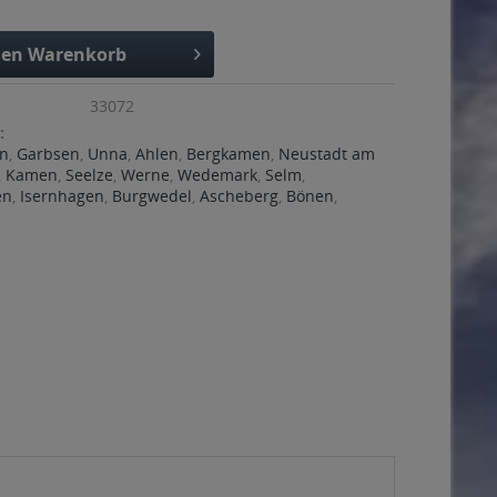
den
Warenkorb
33072
:
n
,
Garbsen
,
Unna
,
Ahlen
,
Bergkamen
,
Neustadt am
,
Kamen
,
Seelze
,
Werne
,
Wedemark
,
Selm
,
en
,
Isernhagen
,
Burgwedel
,
Ascheberg
,
Bönen
,