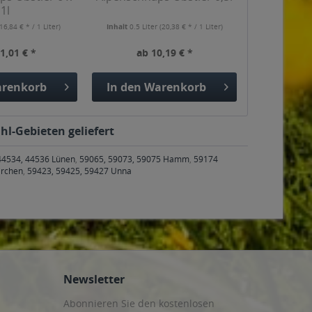
1l
16,84 € * / 1 Liter)
Inhalt
0.5 Liter
(20,38 € * / 1 Liter)
1,01 € *
ab 10,19 € *
renkorb
In den
Warenkorb
l-Gebieten geliefert
44534, 44536 Lünen
,
59065, 59073, 59075 Hamm
,
59174
irchen
,
59423, 59425, 59427 Unna
Newsletter
Abonnieren Sie den kostenlosen