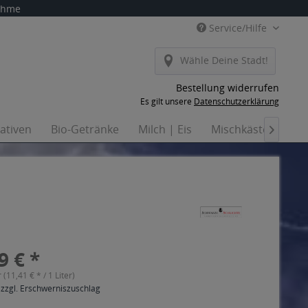
nahme
Service/Hilfe
Wähle Deine Stadt!
Bestellung widerrufen
Es gilt unsere
Datenschutzerklärung
nativen
Bio-Getränke
Milch | Eis
Mischkästen
Ha

9 € *
r (11,41 € * / 1 Liter)
 zzgl. Erschwerniszuschlag