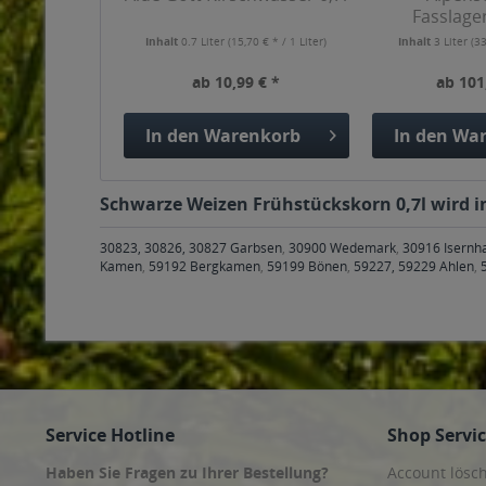
Fasslage
Haselnuss
Inhalt
0.7 Liter
(15,70 € * / 1 Liter)
Inhalt
3 Liter
(33
ab 10,99 € *
ab 101
In den
Warenkorb
In den
War
Schwarze Weizen Frühstückskorn 0,7l wird in
30823, 30826, 30827 Garbsen
,
30900 Wedemark
,
30916 Isernh
Kamen
,
59192 Bergkamen
,
59199 Bönen
,
59227, 59229 Ahlen
,
Service Hotline
Shop Servi
Haben Sie Fragen zu Ihrer Bestellung?
Account lösc