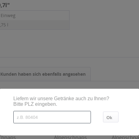
,7l"
- Einweg
,75 l
Kunden haben sich ebenfalls angesehen
chnaps
Alpenschnaps
Alpenschnap