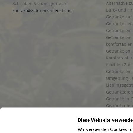
Alternative z
Schreiben Sie uns gerne an
Büro- und F
kontakt@getraenkedienst.com
Getränke auf
Getränke lief
Getränke onli
Getränke onli
komfortabler 
Getränke onli
Komfortabler 
flexiblen Zah
Getränke onl
Umgebung - 
Lieblingsget
Getränkediens
Getränke in G
Getränkedien
zuverlässige
und Umgebu
Diese Webseite verwende
Getränkeliefe
Wir verwenden Cookies, um
Liefergebiet