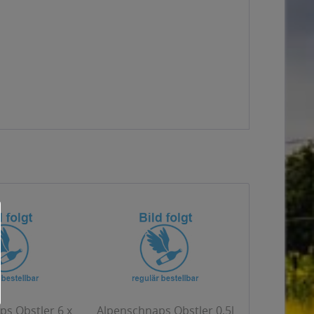
s Obstler 6 x
Alpenschnaps Obstler 0,5l