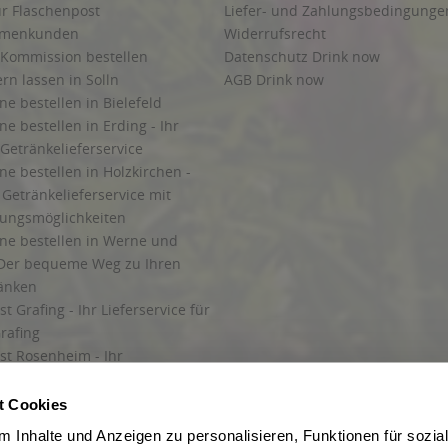
ur Flaschenpost
Liefer- und Zahlungsbedingunge
irmenkunden
Widerrufsrecht
 Kommission bestellen
Datenschutz Drink now
ern lassen in Solln
AGB Drink now
ne bestellen in Bielefeld
ne bestellen in Erding - Ihr
Getränkelieferservice
ne bestellen in Holzkirchen -
Getränkelieferservice mit
lungsmöglichkeiten
ine bestellen in Werne und
Der bequeme Weg zu Ihren
ränken
t Grafing - Ihr Lieferservice für
rafing
st Rosenheim - Ihr
r Getränkeservice in Rosenheim
ng
t Cookies
rung in Starnberg
 Inhalte und Anzeigen zu personalisieren, Funktionen für sozia