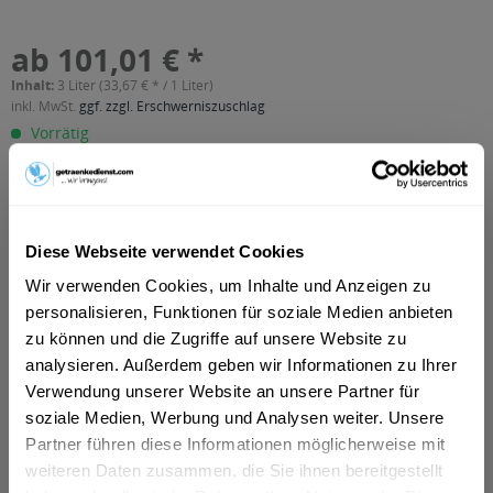
ab 101,01 € *
Inhalt:
3 Liter (33,67 € * / 1 Liter)
inkl. MwSt.
ggf. zzgl. Erschwerniszuschlag
Vorrätig
In den
Warenkorb
Artikel-Nr.:
22109
Diese Webseite verwendet Cookies
Verfügbar in:
Wir verwenden Cookies, um Inhalte und Anzeigen zu
personalisieren, Funktionen für soziale Medien anbieten
Beschreibung
mehr
zu können und die Zugriffe auf unsere Website zu
analysieren. Außerdem geben wir Informationen zu Ihrer
"Backbord Nordlichter Kirschlikör 6 x 0,5l"
Verwendung unserer Website an unsere Partner für
soziale Medien, Werbung und Analysen weiter. Unsere
Geschmacksrichtung:
Kirsche
Partner führen diese Informationen möglicherweise mit
Flaschengröße:
0,5 l
weiteren Daten zusammen, die Sie ihnen bereitgestellt