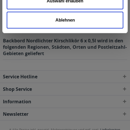
Eiweiß
0 g
Auswahl erlauben
Salz
0 g
Ablehnen
Anmerkung: Sofern nicht anders angegeben, ist die
Bezugsgröße für die Nährwertangaben 100 ml
Backbord Nordlichter Kirschlikör 6 x 0,5l wird in den
folgenden Regionen, Städten, Orten und Postleitzahl-
Gebieten geliefert
Service Hotline
Shop Service
Information
Newsletter
* Alle Preise inkl. gesetzl. Mehrwertsteuer und ggf. zzgl.
Lieferkosten
,