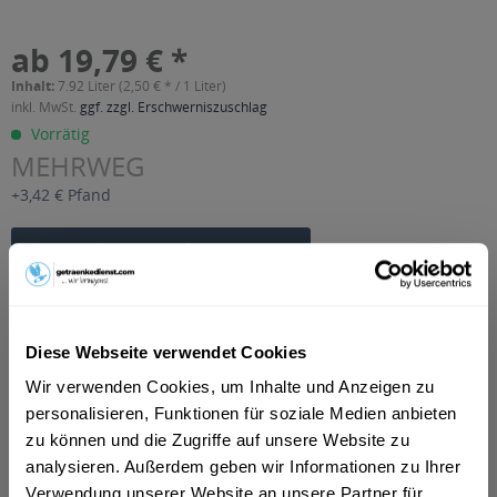
ab 19,79 € *
Inhalt:
7.92 Liter (2,50 € * / 1 Liter)
inkl. MwSt.
ggf. zzgl. Erschwerniszuschlag
Vorrätig
MEHRWEG
+3,42 € Pfand
In den
Warenkorb
Artikel-Nr.:
33934
Verfügbar in:
Diese Webseite verwendet Cookies
Beschreibung
Wir verwenden Cookies, um Inhalte und Anzeigen zu
mehr
personalisieren, Funktionen für soziale Medien anbieten
zu können und die Zugriffe auf unsere Website zu
"Sünner Kölsches Wasser Grün 24 x 0,33l"
analysieren. Außerdem geben wir Informationen zu Ihrer
Flaschengröße:
0,2 - 0,33 l
Verwendung unserer Website an unsere Partner für