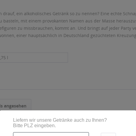
man drauf, ein alkoholisches Getränk so zu nennen? Eine echte Sch
u basteln, mit einem provokanten Namen aus der Masse herauszu
befiguren zu missbrauchen, kommt an. Und bringt auf jeder Party 
ewonnen, einer hauptsächlich in Deutschland gezüchteten Kreuzun
,75 l
ls angesehen