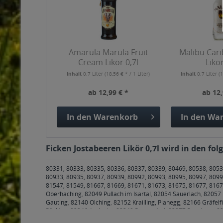
Amarula Marula Fruit
Malibu Car
Cream Likör 0,7l
Likör
Inhalt
0.7 Liter
(18,56 € * / 1 Liter)
Inhalt
0.7 Liter
(1
ab 12,99 € *
ab 12,
In den
Warenkorb
In den
War
Ficken Jostabeeren Likör 0,7l wird in den fo
80331, 80333, 80335, 80336, 80337, 80339, 80469, 80538, 8053
80933, 80935, 80937, 80939, 80992, 80993, 80995, 80997, 8099
81547, 81549, 81667, 81669, 81671, 81673, 81675, 81677, 816
Oberhaching
,
82049 Pullach im Isartal
,
82054 Sauerlach
,
82057 
Gauting
,
82140 Olching
,
82152 Krailling, Planegg
,
82166 Gräfelf
Pöcking
,
82346 Andechs
,
82349 Pentenried
,
82377 Penzberg
,
82
83043 Bad Aibling
,
83052 Bruckmühl
,
83059 Kolbermoor
,
83071