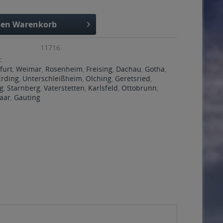
den
Warenkorb
11716
:
furt
,
Weimar
,
Rosenheim
,
Freising
,
Dachau
,
Gotha
,
Erding
,
Unterschleißheim
,
Olching
,
Geretsried
,
g
,
Starnberg
,
Vaterstetten
,
Karlsfeld
,
Ottobrunn
,
aar
,
Gauting