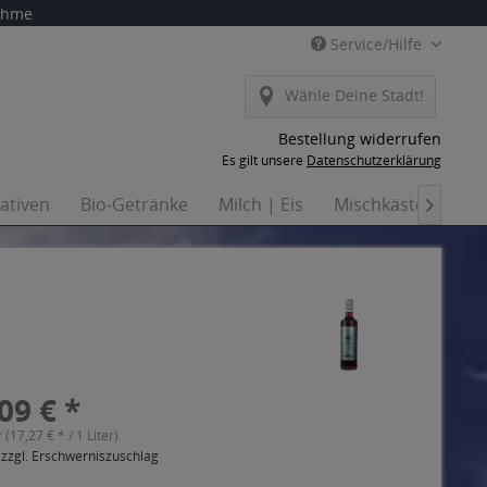
nahme
Service/Hilfe
Wähle Deine Stadt!
Bestellung widerrufen
Es gilt unsere
Datenschutzerklärung
nativen
Bio-Getränke
Milch | Eis
Mischkästen
Ha

09 € *
r (17,27 € * / 1 Liter)
 zzgl. Erschwerniszuschlag