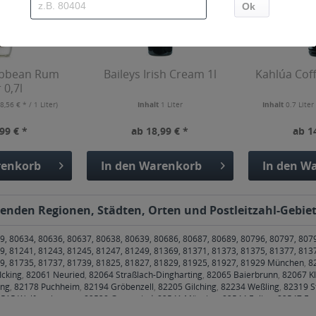
ibbean Rum
Baileys Irish Cream 1l
Kahlúa Coff
 0,7l
8,56 € * / 1 Liter)
Inhalt
1 Liter
Inhalt
0.7 Lite
99 € *
ab 18,99 € *
ab 1
enkorb
In den
Warenkorb
In den
Wa
lgenden Regionen, Städten, Orten und Postleitzahl-Gebiet
9, 80634, 80636, 80637, 80638, 80639, 80686, 80687, 80689, 80796, 80797, 807
9, 81241, 81243, 81245, 81247, 81249, 81369, 81371, 81373, 81375, 81377, 813
79, 81735, 81737, 81739, 81825, 81827, 81829, 81925, 81927, 81929 München
,
8
Icking
,
82061 Neuried
,
82064 Straßlach-Dingharting
,
82065 Baierbrunn
,
82067 Kl
ing
,
82178 Puchheim
,
82194 Gröbenzell
,
82205 Gilching
,
82234 Weßling
,
82319 S
515 Wolfratshausen
,
82538 Geretsried
,
82541 Münsing
,
82544 Egling
,
82547 Eu
 Stephanskirchen
,
83075 Bad Feilnbach
,
83104 Tuntenhausen
,
83109 Großkaroli