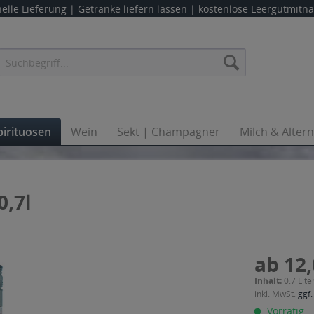
elle Lieferung |
Getränke liefern lassen
| kostenlose Leergutmit
pirituosen
Wein
Sekt | Champagner
Milch & Alter
0,7l
ab 12,
Inhalt:
0.7 Lite
inkl. MwSt.
ggf.
Vorrätig