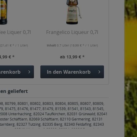
ee Liquer 0,7l
Frangelico Liqueur 0,7l
r
(21,41 € * / 1 Liter)
Inhalt
0.7 Liter
(19,99 € * / 1 Liter)
4,99 € *
ab 13,99 € *
renkorb
In den
Warenkorb
en geliefert
98, 80799, 80801, 80802, 80803, 80804, 80805, 80807, 80809,
79, 81475, 81476, 81477, 81479, 81539, 81541, 81543, 81545,
2008 Unterhaching
,
82024 Taufkirchen
,
82031 Grünwald
,
82041
oster Schäftlarn
,
82069 Schäftlarn
,
82110 Germering
,
82131
tarnberg
,
82327 Tutzing
,
82335 Berg
,
82340 Feldafing
,
82343
rasburg
,
82549 Königsdorf
,
83022, 83024, 83026 Rosenheim
,
nenfeld
,
83550 Emmering
,
83553 Frauenneuharting
,
83558