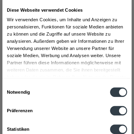
Diese Webseite verwendet Cookies
ab 55,34 € *
Wir verwenden Cookies, um Inhalte und Anzeigen zu
Inhalt:
3 Liter (18,45 € * / 1 Liter)
personalisieren, Funktionen für soziale Medien anbieten
inkl. MwSt.
ggf. zzgl. Erschwerniszuschlag
zu können und die Zugriffe auf unsere Website zu
Vorrätig
analysieren. Außerdem geben wir Informationen zu Ihrer
Verwendung unserer Website an unsere Partner für
In den
Warenkorb
soziale Medien, Werbung und Analysen weiter. Unsere
Partner führen diese Informationen möglicherweise mit
Artikel-Nr.:
27377
weiteren Daten zusammen, die Sie ihnen bereitgestellt
Verfügbar in:
haben oder die sie im Rahmen Ihrer Nutzung der Dienste
gesammelt haben.
Beschreibung
Einwilligungsauswahl
mehr
Notwendig
Datenschutzbestimmungen
"Hirschkuss Birnd'l BV 6 x 0,5l"
Präferenzen
Flaschengröße:
0,5 l
Statistiken
Fragen zum Artikel?