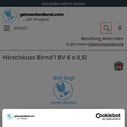
Getränke liefern lassen
Menü
Bestellung widerrufen
Es gilt unsere
Datenschutzerklärung
Hirschkuss Birnd'l BV 6 x 0,5l