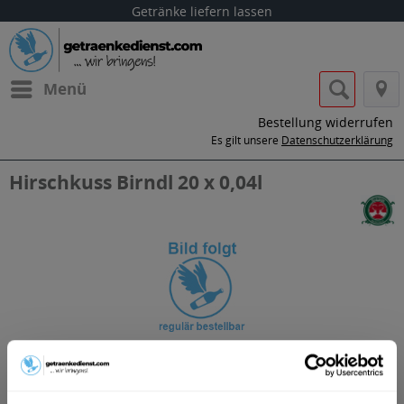
Getränke liefern lassen
Menü
Bestellung widerrufen
Es gilt unsere
Datenschutzerklärung
Hirschkuss Birndl 20 x 0,04l