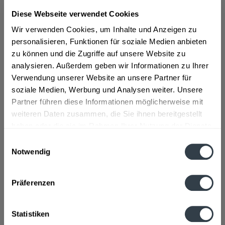
Diese Webseite verwendet Cookies
ab 20,00 € *
Wir verwenden Cookies, um Inhalte und Anzeigen zu
Inhalt:
0.8 Liter (25,00 € * / 1 Liter)
personalisieren, Funktionen für soziale Medien anbieten
inkl. MwSt.
ggf. zzgl. Erschwerniszuschlag
zu können und die Zugriffe auf unsere Website zu
Vorrätig
analysieren. Außerdem geben wir Informationen zu Ihrer
Verwendung unserer Website an unsere Partner für
In den
Warenkorb
soziale Medien, Werbung und Analysen weiter. Unsere
Partner führen diese Informationen möglicherweise mit
Artikel-Nr.:
36256
weiteren Daten zusammen, die Sie ihnen bereitgestellt
Verfügbar in:
haben oder die sie im Rahmen Ihrer Nutzung der Dienste
gesammelt haben.
Einwilligungsauswahl
Beschreibung
Notwendig
Datenschutzbestimmungen
mehr
Präferenzen
Hersteller
Hirschkuss,Tölzer Str. 12, 83674 Gaißach
mehr
Statistiken