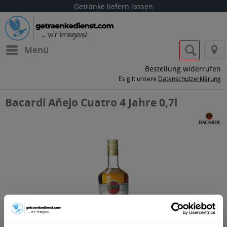
Getränke liefern lassen
Menü
Bestellung widerrufen
Es gilt unsere
Datenschutzerklärung
Bacardi Añejo Cuatro 4 Jahre 0,7l