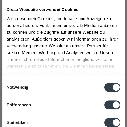
Diese Webseite verwendet Cookies
ab 18,99 € *
Wir verwenden Cookies, um Inhalte und Anzeigen zu
Inhalt:
0.7 Liter (27,13 € * / 1 Liter)
personalisieren, Funktionen für soziale Medien anbieten
inkl. MwSt.
ggf. zzgl. Erschwerniszuschlag
zu können und die Zugriffe auf unsere Website zu
Vorrätig
analysieren. Außerdem geben wir Informationen zu Ihrer
Verwendung unserer Website an unsere Partner für
In den
Warenkorb
soziale Medien, Werbung und Analysen weiter. Unsere
Partner führen diese Informationen möglicherweise mit
Artikel-Nr.:
12628
weiteren Daten zusammen, die Sie ihnen bereitgestellt
Verfügbar in:
haben oder die sie im Rahmen Ihrer Nutzung der Dienste
gesammelt haben.
Beschreibung
Einwilligungsauswahl
mehr
Notwendig
Datenschutzbestimmungen
"Bacardi Añejo Cuatro 4 Jahre 0,7l"
Präferenzen
Flaschengröße:
0,7 - 0,75 l
Statistiken
Fragen zum Artikel?