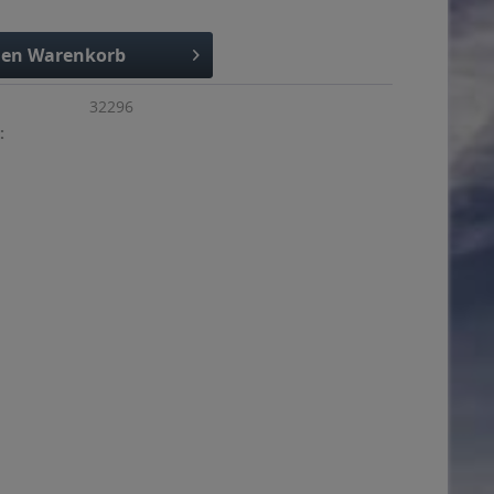
den
Warenkorb
32296
: