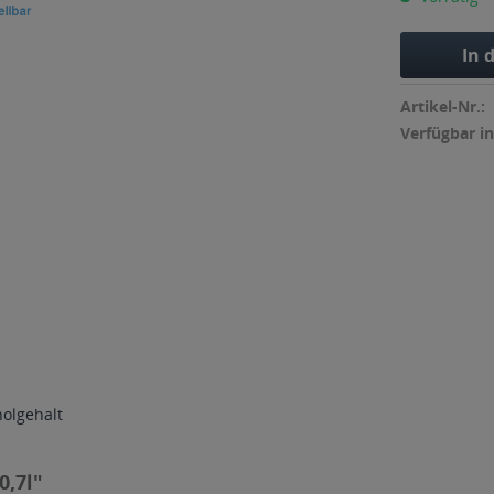
In 
Artikel-Nr.:
Verfügbar in
holgehalt
0,7l"