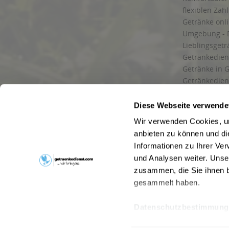
flexiblen Zah
Getränke onl
Umgebung - 
Lieblingsget
Getränkediens
Getränke in G
Getränkedien
zuverlässige
und Umgebu
Diese Webseite verwende
Getränkeliefe
Wir verwenden Cookies, um
Liefergebiet
anbieten zu können und di
Lieferservice
Informationen zu Ihrer Ve
Wir liefern G
und Analysen weiter. Unse
Kontakt
zusammen, die Sie ihnen b
Newsletter
gesammelt haben.
Datenschutzbestimmung
* Alle Pre
Webseitenbetreiber: Drink now GmbH:
AGB
|
Impressum
|
Datensc