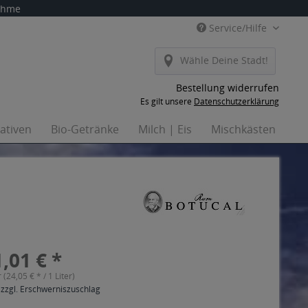
nahme
Service/Hilfe
Wähle Deine Stadt!
Bestellung widerrufen
Es gilt unsere
Datenschutzerklärung
nativen
Bio-Getränke
Milch | Eis
Mischkästen
Ha
,01 € *
r (24,05 € * / 1 Liter)
 zzgl. Erschwerniszuschlag