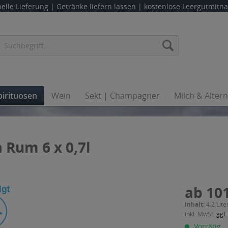
elle Lieferung |
Getränke liefern lassen
| kostenlose Leergutmit
pirituosen
Wein
Sekt | Champagner
Milch & Alter
 Rum 6 x 0,7l
ab 101
Inhalt:
4.2 Lite
inkl. MwSt.
ggf.
Vorrätig