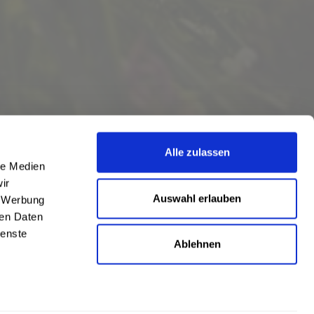
Alle zulassen
le Medien
ir
Auswahl erlauben
, Werbung
ren Daten
ienste
Ablehnen
eschrieben
len
,
Hörstel
und
Damme
,
Lathen
,
Nienstädt
,
Lengerich
und
Garbsen
,