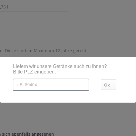
,75 l
te. Diese sind im Maximum 12 Jahre gereift
sind diese mittels Großbuchstaben besonders hervorgehoben
n
sich ebenfalls angesehen