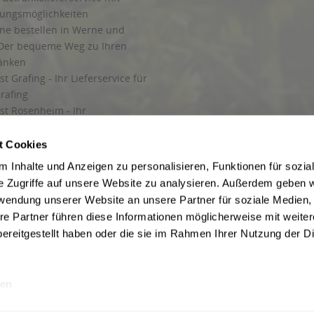
lungsmöglichkeiten
ine bestellen in Werne und
Der bequeme Weg zu Ihren
ränken
t Grafing - Ihr Lieferservice für
rafing
st Rosenheim - Ihr
r Getränkeservice in Rosenheim
ng
t Cookies
rung in Starnberg
 Inhalte und Anzeigen zu personalisieren, Funktionen für sozia
e Zugriffe auf unsere Website zu analysieren. Außerdem geben w
 für Getränke
rwendung unserer Website an unsere Partner für soziale Medien
etränke
re Partner führen diese Informationen möglicherweise mit weite
ereitgestellt haben oder die sie im Rahmen Ihrer Nutzung der D
en
ise inkl. gesetzl. Mehrwertsteuer und ggf. zzgl.
Lieferkosten
, wenn nicht anders b
hutz
Besuchen Sie auch unsere Shops in:
München
,
Werne
,
Nordhorn
,
Bad Salzuf