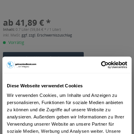
ab 41,89 € *
Inhalt:
0.7 Liter (59,84 € * / 1 Liter)
inkl. MwSt.
ggf. zzgl. Erschwerniszuschlag
Vorrätig
In den
Warenkorb
Artikel-Nr.:
21242
Verfügbar in:
Diese Webseite verwendet Cookies
Erfurt
,
Weimar
,
Gotha
,
Alkersleben, Arnstadt, Bösleben-
Wüllersleben, Dornheim, Osthausen-Wülfershausen,
Wir verwenden Cookies, um Inhalte und Anzeigen zu
Wachsenburggemeinde, Wipfratal, Witzleben
,
Apfelstädt,
personalisieren, Funktionen für soziale Medien anbieten
Gamstädt, Ingersleben, Neudietendorf, Nottleben
,
Bad
Langensalza, Behringen, Bothenheilingen, Issersheilingen,
zu können und die Zugriffe auf unsere Website zu
Kirchheilingen, Kleinwelsbach, Mülverstedt, Neunheilingen,
analysieren. Außerdem geben wir Informationen zu Ihrer
Schönstedt, Sundhausen, Tottleben, Weberstedt
,
Ballstädt,
Verwendung unserer Website an unsere Partner für
Brüheim, Bufleben, Ebenheim, Emleben, Eschenbergen,
soziale Medien, Werbung und Analysen weiter. Unsere
Friedrichswerth, Friemar, Goldbach, Grabsleben,