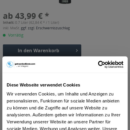
ab 43,99 € *
Inhalt:
0.7 Liter (62,84 € * / 1 Liter)
inkl. MwSt.
ggf. zzgl. Erschwerniszuschlag
Vorrätig
In den
Warenkorb
Artikel-Nr.:
13162
Verfügbar in:
Erfurt
,
Weimar
,
Gotha
,
Alkersleben, Arnstadt, Bösleben-
Wüllersleben, Dornheim, Osthausen-Wülfershausen,
Diese Webseite verwendet Cookies
Wachsenburggemeinde, Wipfratal, Witzleben
,
Apfelstädt,
Wir verwenden Cookies, um Inhalte und Anzeigen zu
Gamstädt, Ingersleben, Neudietendorf, Nottleben
,
Bad
Langensalza, Behringen, Bothenheilingen, Issersheilingen,
personalisieren, Funktionen für soziale Medien anbieten
Kirchheilingen, Kleinwelsbach, Mülverstedt, Neunheilingen,
zu können und die Zugriffe auf unsere Website zu
Schönstedt, Sundhausen, Tottleben, Weberstedt
,
Ballstädt,
analysieren. Außerdem geben wir Informationen zu Ihrer
Brüheim, Bufleben, Ebenheim, Emleben, Eschenbergen,
Friedrichswerth, Friemar, Goldbach, Grabsleben,
Verwendung unserer Website an unsere Partner für
Günthersleben, Haina, Hochheim, Molschleben, Mühlberg,
soziale Medien, Werbung und Analysen weiter. Unsere