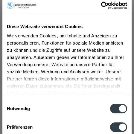
ab 5,69 € *
Inhalt:
7.5 Liter (0,76 € * / 1 Liter)
Diese Webseite verwendet Cookies
inkl. MwSt.
ggf. zzgl. Erschwerniszuschlag
Vorrätig
Wir verwenden Cookies, um Inhalte und Anzeigen zu
EINWEG
personalisieren, Funktionen für soziale Medien anbieten
zu können und die Zugriffe auf unsere Website zu
+3,00 € Pfand
analysieren. Außerdem geben wir Informationen zu Ihrer
Verwendung unserer Website an unsere Partner für
In den
Warenkorb
soziale Medien, Werbung und Analysen weiter. Unsere
Partner führen diese Informationen möglicherweise mit
Artikel-Nr.:
29441
weiteren Daten zusammen, die Sie ihnen bereitgestellt
Verfügbar in:
haben oder die sie im Rahmen Ihrer Nutzung der Dienste
gesammelt haben.
Beschreibung
Einwilligungsauswahl
mehr
Notwendig
Datenschutzbestimmungen
"Lieler Schlossbrunnen Classic 6 x 1,25l"
Präferenzen