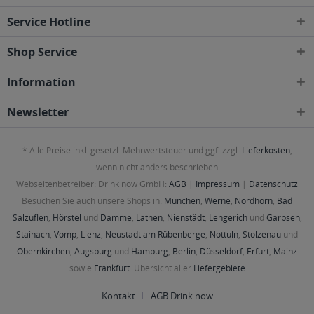
Osthausen-Wülfershausen, Wachsenburggemeinde, Wipfratal, Witzleben
,
Service Hotline
99334 Elleben, Elxleben, Ichtershausen, Kirchheim
,
99423, 99425, 99427
Weimar
,
99428 Bechstedtstraß, Daasdorf am Berge, Hopfgarten, Isseroda,
Niederzimmern, Nohra, Ottstedt am Berge, Utzberg
,
99441 Döbritschen,
Shop Service
Frankendorf, Großschwabhausen, Hammerstedt, Hohlstedt, Kiliansroda,
Kleinschwabhausen, Kromsdorf, Lehnstedt, Magdala, Mechelroda, Mellingen,
Information
Umpferstedt
,
99867 Gotha
,
99869 Ballstädt, Brüheim, Bufleben, Ebenheim,
Emleben, Eschenbergen, Friedrichswerth, Friemar, Goldbach, Grabsleben,
Günthersleben, Haina, Hochheim, Molschleben, Mühlberg, Pferdingsleben,
Newsletter
Remstädt, Schwabhaus
,
99885 Luisenthal, Ohrdruf, Wölfis
,
99887
Georgenthal, Gräfenhain, Herrenhof, Hohenkirchen, Petriroda
,
99947 Bad
Langensalza, Behringen, Bothenheilingen, Issersheilingen, Kirchheilingen,
* Alle Preise inkl. gesetzl. Mehrwertsteuer und ggf. zzgl.
Lieferkosten
,
Kleinwelsbach, Mülverstedt, Neunheilingen, Schönstedt, Sundhausen,
Tottleben, Weberstedt
wenn nicht anders beschrieben
Webseitenbetreiber: Drink now GmbH:
AGB
|
Impressum
|
Datenschutz
Besuchen Sie auch unsere Shops in:
München
,
Werne
,
Nordhorn
,
Bad
Salzuflen
,
Hörstel
und
Damme
,
Lathen
,
Nienstädt
,
Lengerich
und
Garbsen
,
Stainach
,
Vomp
,
Lienz
,
Neustadt am Rübenberge
,
Nottuln
,
Stolzenau
und
Obernkirchen
,
Augsburg
und
Hamburg
,
Berlin
,
Düsseldorf
,
Erfurt
,
Mainz
sowie
Frankfurt
. Übersicht aller
Liefergebiete
Kontakt
AGB Drink now