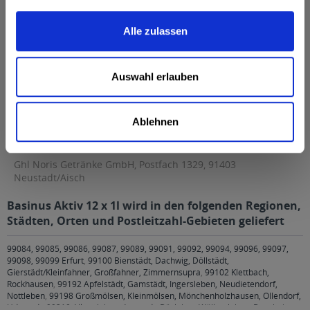
Weitere Artikel von Basinus
Zutaten und Allergene
Alle zulassen
Natürliches Mineralwasser mit Kohlensäure
mehr
Natürliches Mineralwasser mit Kohlensäure
Auswahl erlauben
Anmerkung: Sofern Allergene vorhanden sind, sind diese
mittels Großbuchstaben besonders hervorgehoben
Hersteller
Ablehnen
Ghl Noris Getränke GmbH, Postfach 1329, 91403 Neustadt/Aisch
mehr
Ghl Noris Getränke GmbH, Postfach 1329, 91403
Neustadt/Aisch
Basinus Aktiv 12 x 1l wird in den folgenden Regionen,
Städten, Orten und Postleitzahl-Gebieten geliefert
99084, 99085, 99086, 99087, 99089, 99091, 99092, 99094, 99096, 99097,
99098, 99099 Erfurt
,
99100 Bienstädt, Dachwig, Döllstädt,
Gierstädt/Kleinfahner, Großfahner, Zimmernsupra
,
99102 Klettbach,
Rockhausen
,
99192 Apfelstädt, Gamstädt, Ingersleben, Neudietendorf,
Nottleben
,
99198 Großmölsen, Kleinmölsen, Mönchenholzhausen, Ollendorf,
Udestedt
,
99310 Alkersleben, Arnstadt, Bösleben-Wüllersleben, Dornheim,