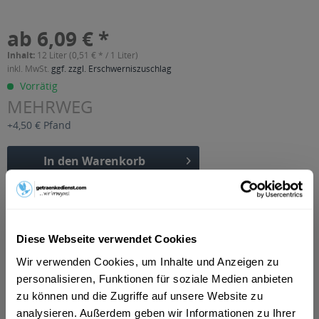
ab 6,09 € *
Inhalt:
12 Liter (0,51 € * / 1 Liter)
inkl. MwSt.
ggf. zzgl. Erschwerniszuschlag
Vorrätig
MEHRWEG
+4,50 € Pfand
In den
Warenkorb
Artikel-Nr.:
22479
Verfügbar in:
Erfurt
,
Weimar
,
Gotha
,
Alkersleben, Arnstadt, Bösleben-
Diese Webseite verwendet Cookies
Wüllersleben, Dornheim, Osthausen-Wülfershausen,
Wachsenburggemeinde, Wipfratal, Witzleben
,
Apfelstädt,
Wir verwenden Cookies, um Inhalte und Anzeigen zu
Gamstädt, Ingersleben, Neudietendorf, Nottleben
,
Bad
personalisieren, Funktionen für soziale Medien anbieten
Langensalza, Behringen, Bothenheilingen, Issersheilingen,
Kirchheilingen, Kleinwelsbach, Mülverstedt, Neunheilingen,
zu können und die Zugriffe auf unsere Website zu
Schönstedt, Sundhausen, Tottleben, Weberstedt
,
Ballstädt,
analysieren. Außerdem geben wir Informationen zu Ihrer