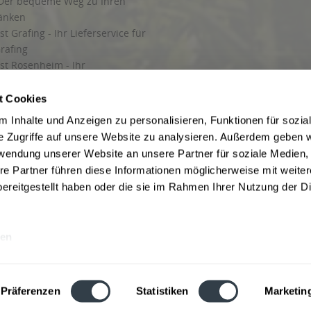
Der bequeme Weg zu Ihren
ränken
t Grafing - Ihr Lieferservice für
rafing
st Rosenheim - Ihr
r Getränkeservice in Rosenheim
ng
t Cookies
rung in Starnberg
 Inhalte und Anzeigen zu personalisieren, Funktionen für sozia
e Zugriffe auf unsere Website zu analysieren. Außerdem geben w
 für Getränke
rwendung unserer Website an unsere Partner für soziale Medien
etränke
re Partner führen diese Informationen möglicherweise mit weite
ereitgestellt haben oder die sie im Rahmen Ihrer Nutzung der D
en
ise inkl. gesetzl. Mehrwertsteuer und ggf. zzgl.
Lieferkosten
, wenn nicht anders b
hutz
Besuchen Sie auch unsere Shops in:
München
,
Werne
,
Nordhorn
,
Bad Salzuf
ln
,
Stolzenau
und
Obernkirchen
,
Augsburg
und
Hamburg
,
Berlin
,
Düsseldorf
,
Erf
Präferenzen
Statistiken
Marketin