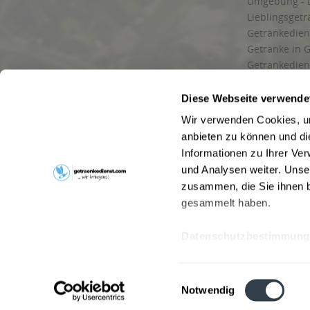
Umgebung - 
Lieblingsget
Getränkediens
Getränke in G
Getränkedien
zuverlässige
und Umgebu
Diese Webseite verwende
Getränkeliefe
Wir verwenden Cookies, um
Liefergebiet
anbieten zu können und di
Lieferservice
Informationen zu Ihrer Ve
Wir liefern G
und Analysen weiter. Unse
Kontakt
zusammen, die Sie ihnen b
Newsletter
gesammelt haben.
Datenschutzbestimmung
* Alle Pre
Webseitenbetreiber: Drink now GmbH:
AGB
|
Impressum
|
Datensc
Einwilligungsauswahl
Stainach
,
Vomp
,
Lienz
,
Neustadt am Rübenberge
,
Nottu
Notwendig