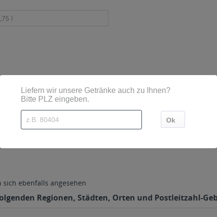
,75 l
etzt
sind diese mittels Großbuchstaben besonders hervorgehoben
nen 25-33, 55767 Schwollen
sich ebenfalls angesehen
folgenden Regionen, Städten, Orten und Postleitzahl-Geb