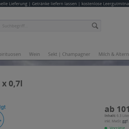
elle Lieferung |
Getränke liefern lassen
| kostenlose Leergutmit
pirituosen
Wein
Sekt | Champagner
Milch & Alter
x 0,7l
ab 101
Inhalt:
6.3 Lite
inkl. MwSt.
ggf.
Vorrätig