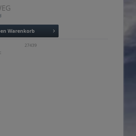
WEG
d
den
Warenkorb
27439
: