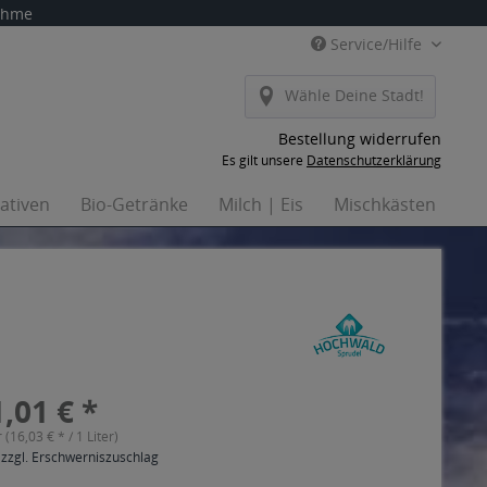
nahme
Service/Hilfe
Wähle Deine Stadt!
Bestellung widerrufen
Es gilt unsere
Datenschutzerklärung
nativen
Bio-Getränke
Milch | Eis
Mischkästen
Ha
,01 € *
r (16,03 € * / 1 Liter)
 zzgl. Erschwerniszuschlag