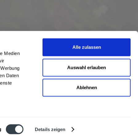
Alle zulassen
le Medien
ir
Auswahl erlauben
, Werbung
ren Daten
ienste
Ablehnen
eschrieben
len
,
Hörstel
und
Damme
,
Lathen
,
Nienstädt
,
Lengerich
und
Garbsen
,
urt
,
Mainz
sowie
Frankfurt
. Übersicht aller
Liefergebiete
g
Details zeigen