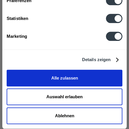
Präferenzen
Material:
PET - Mehrweg
Flaschengröße:
1 - 1,5 l
Statistiken
Fragen zum Artikel?
Weitere Artikel von Alwa
Marketing
Zutaten und Allergene
Mineralwasser, Kohlensäure
mehr
Mineralwasser, Kohlensäure
Details zeigen
Anmerkung: Sofern Allergene vorhanden sind, sind diese
mittels Großbuchstaben besonders hervorgehoben
Hersteller
Alle zulassen
Alwa Mineralbrunnen GmbH, 74372 Sersheim
mehr
Alwa Mineralbrunnen GmbH, 74372 Sersheim
Auswahl erlauben
Alwa Classic PET 12 x 1l wird in den folgenden
Regionen, Städten, Orten und Postleitzahl-Gebieten
geliefert
Ablehnen