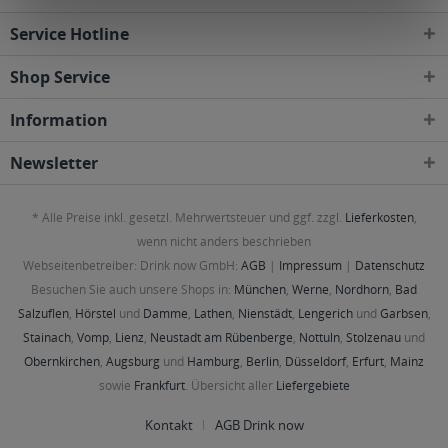
Service Hotline
Shop Service
Information
Newsletter
* Alle Preise inkl. gesetzl. Mehrwertsteuer und ggf. zzgl.
Lieferkosten
,
wenn nicht anders beschrieben
Webseitenbetreiber: Drink now GmbH:
AGB
|
Impressum
|
Datenschutz
Besuchen Sie auch unsere Shops in:
München
,
Werne
,
Nordhorn
,
Bad
Salzuflen
,
Hörstel
und
Damme
,
Lathen
,
Nienstädt
,
Lengerich
und
Garbsen
,
Stainach
,
Vomp
,
Lienz
,
Neustadt am Rübenberge
,
Nottuln
,
Stolzenau
und
Obernkirchen
,
Augsburg
und
Hamburg
,
Berlin
,
Düsseldorf
,
Erfurt
,
Mainz
sowie
Frankfurt
. Übersicht aller
Liefergebiete
Kontakt
AGB Drink now