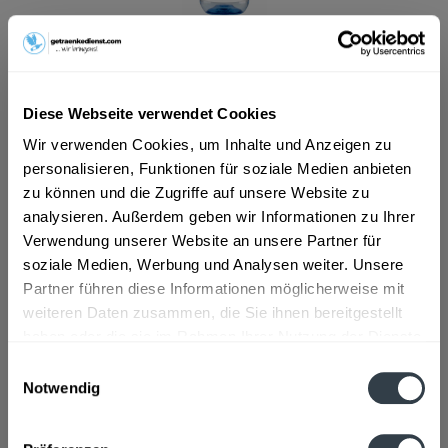
ab 7,19 € *
Inhalt:
12 Liter (0,60 € * / 1 Liter)
Diese Webseite verwendet Cookies
inkl. MwSt.
ggf. zzgl. Erschwerniszuschlag
Vorrätig
Wir verwenden Cookies, um Inhalte und Anzeigen zu
MEHRWEG
personalisieren, Funktionen für soziale Medien anbieten
zu können und die Zugriffe auf unsere Website zu
+3,30 € Pfand
analysieren. Außerdem geben wir Informationen zu Ihrer
Verwendung unserer Website an unsere Partner für
In den
Warenkorb
soziale Medien, Werbung und Analysen weiter. Unsere
Partner führen diese Informationen möglicherweise mit
Artikel-Nr.:
14387
weiteren Daten zusammen, die Sie ihnen bereitgestellt
Verfügbar in:
haben oder die sie im Rahmen Ihrer Nutzung der Dienste
Beschreibung
gesammelt haben.
Einwilligungsauswahl
mehr
Notwendig
Datenschutzbestimmungen
"Alwa Classic PET 12 x 1l"