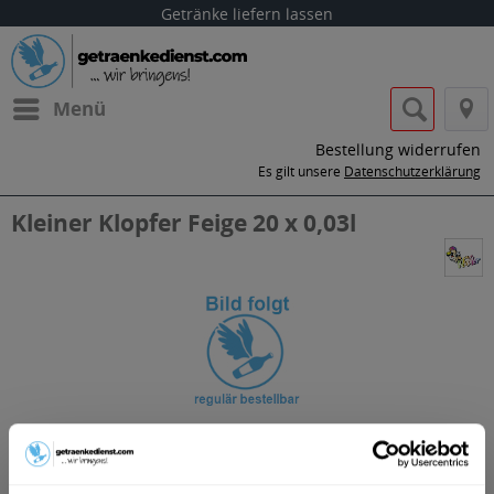
Getränke liefern lassen
Menü
Bestellung widerrufen
Es gilt unsere
Datenschutzerklärung
Kleiner Klopfer Feige 20 x 0,03l