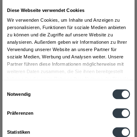
Diese Webseite verwendet Cookies
ab 10,49 € *
Wir verwenden Cookies, um Inhalte und Anzeigen zu
Inhalt:
0.6 Liter (17,48 € * / 1 Liter)
personalisieren, Funktionen für soziale Medien anbieten
inkl. MwSt.
ggf. zzgl. Erschwerniszuschlag
zu können und die Zugriffe auf unsere Website zu
Vorrätig
analysieren. Außerdem geben wir Informationen zu Ihrer
Verwendung unserer Website an unsere Partner für
In den
Warenkorb
soziale Medien, Werbung und Analysen weiter. Unsere
Partner führen diese Informationen möglicherweise mit
Artikel-Nr.:
28426
weiteren Daten zusammen, die Sie ihnen bereitgestellt
Verfügbar in:
haben oder die sie im Rahmen Ihrer Nutzung der Dienste
gesammelt haben.
Beschreibung
Einwilligungsauswahl
mehr
Notwendig
Datenschutzbestimmungen
"Kleiner Klopfer Feige 20 x 0,03l"
Präferenzen
Flaschengröße:
< 0,2 l
Statistiken
Fragen zum Artikel?