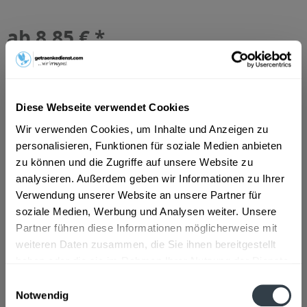
ab 8,85 € *
Inhalt:
12 Liter (0,74 € * / 1 Liter)
inkl. MwSt.
ggf. zzgl. Erschwerniszuschlag
Vorrätig
MEHRWEG
Diese Webseite verwendet Cookies
+3,30 € Pfand
Wir verwenden Cookies, um Inhalte und Anzeigen zu
personalisieren, Funktionen für soziale Medien anbieten
In den
Warenkorb
zu können und die Zugriffe auf unsere Website zu
analysieren. Außerdem geben wir Informationen zu Ihrer
Artikel-Nr.:
23486
Verwendung unserer Website an unsere Partner für
Verfügbar in:
soziale Medien, Werbung und Analysen weiter. Unsere
Düsseldorf
,
Hilden
,
Erkrath
Partner führen diese Informationen möglicherweise mit
weiteren Daten zusammen, die Sie ihnen bereitgestellt
Beschreibung
mehr
haben oder die sie im Rahmen Ihrer Nutzung der Dienste
gesammelt haben.
Einwilligungsauswahl
"Brohler Classic 12 x 1l"
Notwendig