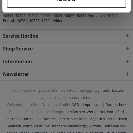
40210, 40211, 40212, 40213, 40215, 40217, 40219, 40221, 40223, 40225,
40227, 40229, 40231, 40233, 40235, 40237, 40239, 40468, 40470, 40472,
40474, 40476, 40477, 40479, 40489, 40545, 40547, 40549, 40589, 40591,
40593, 40595, 40597, 40599, 40625, 40627, 40629 Düsseldorf
,
40699
Erkrath
,
40721, 40723, 40724 Hilden
Service Hotline
Shop Service
Information
Newsletter
* Alle Preise inkl. gesetzl. Mehrwertsteuer und ggf. zzgl.
Lieferkosten
,
wenn nicht anders beschrieben
Webseitenbetreiber: Drink now GmbH:
AGB
|
Impressum
|
Datenschutz
Besuchen Sie auch unsere Shops in:
München
,
Werne
,
Nordhorn
,
Bad
Salzuflen
,
Hörstel
und
Damme
,
Lathen
,
Nienstädt
,
Lengerich
und
Garbsen
,
Stainach
,
Vomp
,
Lienz
,
Neustadt am Rübenberge
,
Nottuln
,
Stolzenau
und