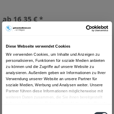
ab 16,35 € *
Inhalt:
10 Liter (1,64 € * / 1 Liter)
inkl. MwSt.
ggf. zzgl. Erschwerniszuschlag
Vorrätig
MEHRWEG
Diese Webseite verwendet Cookies
+3,10 € Pfand
Wir verwenden Cookies, um Inhalte und Anzeigen zu
personalisieren, Funktionen für soziale Medien anbieten
In den
Warenkorb
zu können und die Zugriffe auf unsere Website zu
analysieren. Außerdem geben wir Informationen zu Ihrer
Artikel-Nr.:
25306
Verwendung unserer Website an unsere Partner für
Verfügbar in:
soziale Medien, Werbung und Analysen weiter. Unsere
Düsseldorf
,
Hilden
,
Erkrath
Partner führen diese Informationen möglicherweise mit
weiteren Daten zusammen, die Sie ihnen bereitgestellt
Beschreibung
haben oder die sie im Rahmen Ihrer Nutzung der Dienste
mehr
gesammelt haben.
Einwilligungsauswahl