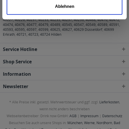
Postleitzahl-Gebieten geliefert
Ablehnen
40210, 40211, 40212, 40213, 40215, 40217, 40219, 40221, 40223, 40225,
40227, 40229, 40231, 40233, 40235, 40237, 40239, 40468, 40470, 40472,
40474, 40476, 40477, 40479, 40489, 40545, 40547, 40549, 40589, 40591,
40593, 40595, 40597, 40599, 40625, 40627, 40629 Düsseldorf
,
40699
Erkrath
,
40721, 40723, 40724 Hilden
Service Hotline
Shop Service
Information
Newsletter
* Alle Preise inkl. gesetzl. Mehrwertsteuer und ggf. zzgl.
Lieferkosten
,
wenn nicht anders beschrieben
Webseitenbetreiber: Drink now GmbH:
AGB
|
Impressum
|
Datenschutz
Besuchen Sie auch unsere Shops in:
München
,
Werne
,
Nordhorn
,
Bad