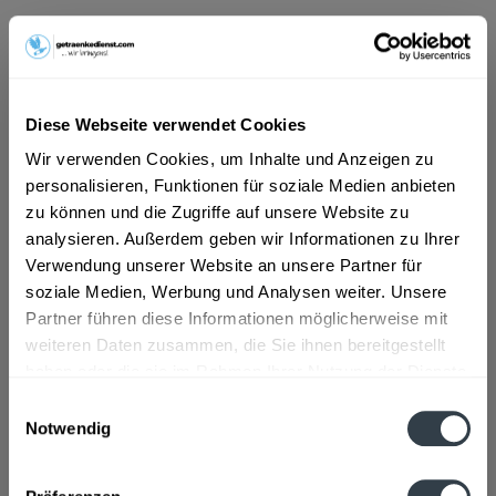
ab 16,76 € *
Inhalt:
12 Liter (1,40 € * / 1 Liter)
inkl. MwSt.
ggf. zzgl. Erschwerniszuschlag
Diese Webseite verwendet Cookies
Vorrätig
Wir verwenden Cookies, um Inhalte und Anzeigen zu
personalisieren, Funktionen für soziale Medien anbieten
In den
Warenkorb
zu können und die Zugriffe auf unsere Website zu
analysieren. Außerdem geben wir Informationen zu Ihrer
Artikel-Nr.:
37485
Verwendung unserer Website an unsere Partner für
Verfügbar in:
soziale Medien, Werbung und Analysen weiter. Unsere
Partner führen diese Informationen möglicherweise mit
Beschreibung
weiteren Daten zusammen, die Sie ihnen bereitgestellt
mehr
haben oder die sie im Rahmen Ihrer Nutzung der Dienste
gesammelt haben.
Einwilligungsauswahl
Zutaten und Allergene
Notwendig
Natürliches Mineralwasser, Kohlensäure
mehr
Datenschutzbestimmungen