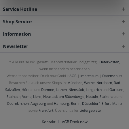
Service Hotline
Shop Service
Information
Newsletter
* Alle Preise inkl. gesetzl. Mehrwertsteuer und ggf. zzgl.
Lieferkosten
,
wenn nicht anders beschrieben
Webseitenbetreiber: Drink now GmbH:
AGB
|
Impressum
|
Datenschutz
Besuchen Sie auch unsere Shops in:
München
,
Werne
,
Nordhorn
,
Bad
Salzuflen
,
Hörstel
und
Damme
,
Lathen
,
Nienstädt
,
Lengerich
und
Garbsen
,
Stainach
,
Vomp
,
Lienz
,
Neustadt am Rübenberge
,
Nottuln
,
Stolzenau
und
Obernkirchen
,
Augsburg
und
Hamburg
,
Berlin
,
Düsseldorf
,
Erfurt
,
Mainz
sowie
Frankfurt
. Übersicht aller
Liefergebiete
Kontakt
AGB Drink now