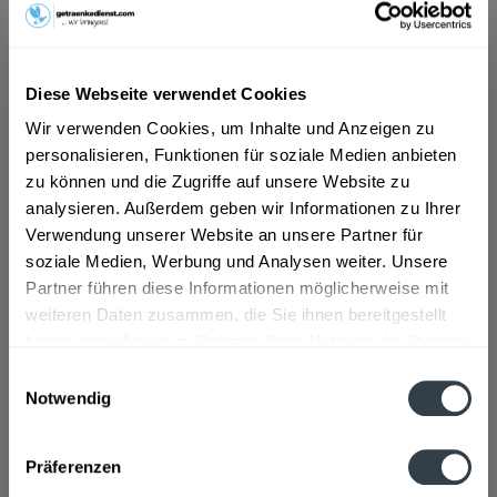
ab 13,79 € *
Diese Webseite verwendet Cookies
Inhalt:
9 Liter (1,53 € * / 1 Liter)
Wir verwenden Cookies, um Inhalte und Anzeigen zu
inkl. MwSt.
ggf. zzgl. Erschwerniszuschlag
personalisieren, Funktionen für soziale Medien anbieten
Vorrätig
MEHRWEG
zu können und die Zugriffe auf unsere Website zu
analysieren. Außerdem geben wir Informationen zu Ihrer
+3,30 € Pfand
Verwendung unserer Website an unsere Partner für
soziale Medien, Werbung und Analysen weiter. Unsere
In den
Warenkorb
Partner führen diese Informationen möglicherweise mit
weiteren Daten zusammen, die Sie ihnen bereitgestellt
Artikel-Nr.:
21131
haben oder die sie im Rahmen Ihrer Nutzung der Dienste
Verfügbar in:
gesammelt haben.
Einwilligungsauswahl
Notwendig
Beschreibung
Datenschutzbestimmungen
mehr
Präferenzen