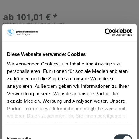
ab 101,01 € *
Inhalt:
7.92 Liter (12,75 € * / 1 Liter)
inkl. MwSt.
ggf. zzgl. Erschwerniszuschlag
Vorrätig
MEHRWEG
Diese Webseite verwendet Cookies
+3,42 € Pfand
Wir verwenden Cookies, um Inhalte und Anzeigen zu
In den
Warenkorb
personalisieren, Funktionen für soziale Medien anbieten
zu können und die Zugriffe auf unsere Website zu
Artikel-Nr.:
27513
analysieren. Außerdem geben wir Informationen zu Ihrer
Verfügbar in:
Verwendung unserer Website an unsere Partner für
soziale Medien, Werbung und Analysen weiter. Unsere
Beschreibung
Partner führen diese Informationen möglicherweise mit
mehr
weiteren Daten zusammen, die Sie ihnen bereitgestellt
"Hohenfelder Natur Radler 24 x 0,33l"
haben oder die sie im Rahmen Ihrer Nutzung der Dienste
gesammelt haben.
Einwilligungsauswahl