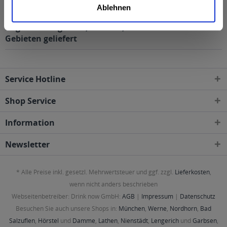
Ablehnen
Hohenfelder Natur Radler 24 x 0,33l wird in den
folgenden Regionen, Städten, Orten und Postleitzahl-
Gebieten geliefert
Service Hotline
Shop Service
Information
Newsletter
* Alle Preise inkl. gesetzl. Mehrwertsteuer und ggf. zzgl.
Lieferkosten
,
wenn nicht anders beschrieben
Webseitenbetreiber: Drink now GmbH:
AGB
|
Impressum
|
Datenschutz
Besuchen Sie auch unsere Shops in:
München
,
Werne
,
Nordhorn
,
Bad
Salzuflen
,
Hörstel
und
Damme
,
Lathen
,
Nienstädt
,
Lengerich
und
Garbsen
,