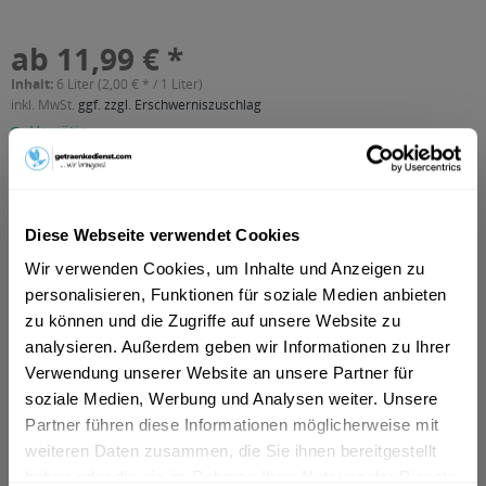
ab 11,99 € *
Inhalt:
6 Liter (2,00 € * / 1 Liter)
inkl. MwSt.
ggf. zzgl. Erschwerniszuschlag
Vorrätig
MEHRWEG
+2,40 € Pfand
Diese Webseite verwendet Cookies
In den
Warenkorb
Wir verwenden Cookies, um Inhalte und Anzeigen zu
personalisieren, Funktionen für soziale Medien anbieten
Artikel-Nr.:
15026
zu können und die Zugriffe auf unsere Website zu
Verfügbar in:
Augsburg
,
Fürstenfeldbruck
,
Friedberg
,
Landsberg am Lech
,
analysieren. Außerdem geben wir Informationen zu Ihrer
Königsbrunn
,
Gersthofen
,
Neusäß
,
Aichach
,
Adelzhausen
,
Verwendung unserer Website an unsere Partner für
Affing
,
Alling
,
Aystetten
,
Bernried
,
Bobingen
,
Dasing
,
Diedorf
,
soziale Medien, Werbung und Analysen weiter. Unsere
Dießen am Ammersee
,
Eching am Ammersee
,
Eichenau
,
Partner führen diese Informationen möglicherweise mit
Emmering
weiteren Daten zusammen, die Sie ihnen bereitgestellt
haben oder die sie im Rahmen Ihrer Nutzung der Dienste
Beschreibung