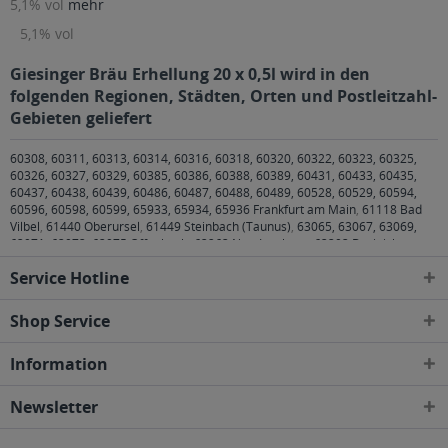
5,1% vol
mehr
5,1% vol
Giesinger Bräu Erhellung 20 x 0,5l wird in den
folgenden Regionen, Städten, Orten und Postleitzahl-
Gebieten geliefert
60308, 60311, 60313, 60314, 60316, 60318, 60320, 60322, 60323, 60325,
60326, 60327, 60329, 60385, 60386, 60388, 60389, 60431, 60433, 60435,
60437, 60438, 60439, 60486, 60487, 60488, 60489, 60528, 60529, 60594,
60596, 60598, 60599, 65933, 65934, 65936 Frankfurt am Main
,
61118 Bad
Vilbel
,
61440 Oberursel
,
61449 Steinbach (Taunus)
,
63065, 63067, 63069,
63071, 63073, 63075 Offenbach
,
63263 Neu-Isenburg
,
63303 Dreieich
,
63450, 63452, 63454, 63456, 63457 Hanau
,
63477 Maintal
,
63486
Service Hotline
Bruchköbel
,
63505 Langenselbold
,
63517 Rodenbach
,
63526 Erlensee
,
63543
Neuberg
,
63546 Hammersbach
,
65760 Eschborn
,
80331, 80333, 80335,
80336, 80337, 80339, 80469, 80538, 80539, 80634, 80636, 80637, 80638,
Shop Service
80639, 80686, 80687, 80689, 80796, 80797, 80798, 80799, 80801, 80802,
80803, 80804, 80805, 80807, 80809, 80933, 80935, 80937, 80939, 80992,
Information
80993, 80995, 80997, 80999, 81241, 81243, 81245, 81247, 81249, 81369,
81371, 81373, 81375, 81377, 81379, 81475, 81476, 81477, 81479, 81539,
81541, 81543, 81545, 81547, 81549, 81667, 81669, 81671, 81673, 81675,
Newsletter
81677, 81679, 81735, 81737, 81739, 81825, 81827, 81829, 81925, 81927,
81929 München
,
82008 Unterhaching
,
82024 Taufkirchen
,
82031 Grünwald
,
82041 Oberhaching
,
82049 Pullach im Isartal
,
82054 Sauerlach
,
82057 Icking
,