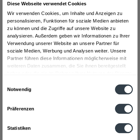
Münchner Original « Unser...
mehr
Diese Webseite verwendet Cookies
Wir verwenden Cookies, um Inhalte und Anzeigen zu
"Giesinger Bräu Erhellung 20 x 0,5l"
personalisieren, Funktionen für soziale Medien anbieten
Giesinger Bräu Erhellung - » Untergiesinger Erhellung, ein
zu können und die Zugriffe auf unsere Website zu
Münchner Original «
analysieren. Außerdem geben wir Informationen zu Ihrer
Verwendung unserer Website an unsere Partner für
Unser Klassiker: Ein typisches untergäriges Helles, die
soziale Medien, Werbung und Analysen weiter. Unsere
Lieblingsbiersorte der meisten Münchner. Das Helle ist
Partner führen diese Informationen möglicherweise mit
selten über den Weißwurstäquator hinaus bekannt, das
weiteren Daten zusammen, die Sie ihnen bereitgestellt
macht aber nix, denn es ist eh zu schade für den Export.
haben oder die sie im Rahmen Ihrer Nutzung der Dienste
Unsere Untergiesinger Erhellung leuchtet goldgelb und hat
gesammelt haben.
Einwilligungsauswahl
einen Alkoholgehalt von 5,3 Volumenprozent, bei einer
Notwendig
Stammwürze von 12,5 Prozent. Es ist unfiltriert und
Datenschutzbestimmungen
natürlich nicht thermisch behandelt. Die Hefe und die
Präferenzen
Trabstoffe geben das unverwechselbare Erscheinungsbild
der Erhellung.
Statistiken
(für mehr Informationen: www.giesinger-braeu.de)