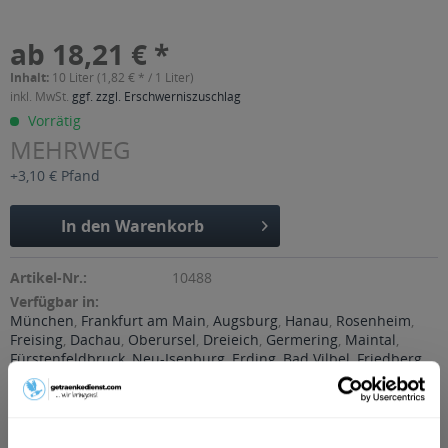
ab 18,21 € *
Inhalt:
10 Liter (1,82 € * / 1 Liter)
inkl. MwSt.
ggf. zzgl. Erschwerniszuschlag
Vorrätig
MEHRWEG
+3,10 € Pfand
In den
Warenkorb
Artikel-Nr.:
10488
Verfügbar in:
München
,
Frankfurt am Main
,
Augsburg
,
Hanau
,
Rosenheim
,
Freising
,
Dachau
,
Oberursel
,
Dreieich
,
Germering
,
Maintal
,
Fürstenfeldbruck
,
Neu-Isenburg
,
Erding
,
Bad Vilbel
,
Friedberg
,
Landsberg am Lech
,
Unterschleißheim
,
Königsbrunn
,
Olching
Beschreibung
Giesinger Bräu Erhellung - » Untergiesinger Erhellung, ein