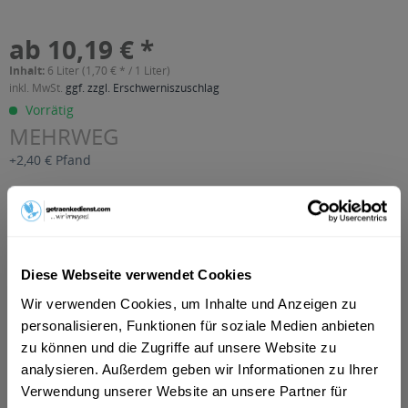
ab 10,19 € *
Inhalt:
6 Liter (1,70 € * / 1 Liter)
inkl. MwSt.
ggf. zzgl. Erschwerniszuschlag
Vorrätig
MEHRWEG
+2,40 € Pfand
In den
Warenkorb
Artikel-Nr.:
21997
Verfügbar in:
Diese Webseite verwendet Cookies
Wir verwenden Cookies, um Inhalte und Anzeigen zu
Beschreibung
personalisieren, Funktionen für soziale Medien anbieten
mehr
zu können und die Zugriffe auf unsere Website zu
"Auricher Heisser Apfel alkoholfrei 6 x 1l"
analysieren. Außerdem geben wir Informationen zu Ihrer
Verwendung unserer Website an unsere Partner für