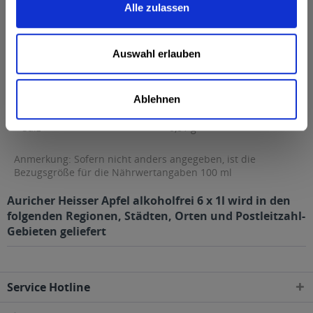
Alle zulassen
Fett
0,1 g
davon gesättigte Fettsäuren
0,02 g
Auswahl erlauben
Kohlenhydrate
12 g
davon Zucker
12 g
Ablehnen
Eiweiß
0 g
Salz
0,01 g
Anmerkung: Sofern nicht anders angegeben, ist die
Bezugsgröße für die Nährwertangaben 100 ml
Auricher Heisser Apfel alkoholfrei 6 x 1l wird in den
folgenden Regionen, Städten, Orten und Postleitzahl-
Gebieten geliefert
Service Hotline