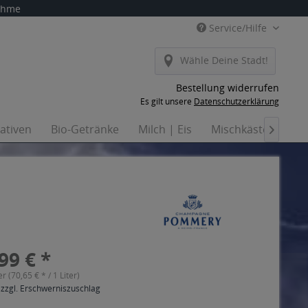
nahme
Service/Hilfe
Wähle Deine Stadt!
Bestellung widerrufen
Es gilt unsere
Datenschutzerklärung
nativen
Bio-Getränke
Milch | Eis
Mischkästen
Ha

99 € *
er (70,65 € * / 1 Liter)
 zzgl. Erschwerniszuschlag