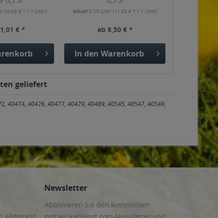
 0,75l
0,75l
r
(134,68 € * / 1 Liter)
Inhalt
0.75 Liter
(11,33 € * / 1 Liter)
1,01 € *
ab 8,50 € *
renkorb
In den
Warenkorb
en geliefert
72, 40474, 40476, 40477, 40479, 40489, 40545, 40547, 40549,
Newsletter
Abonnieren Sie den kostenlosen
n allgemein
getraenkedienst.com-Newsletter und