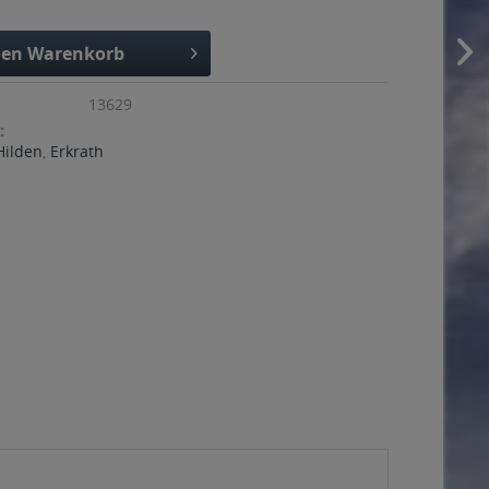
den
Warenkorb
13629
:
Hilden
,
Erkrath