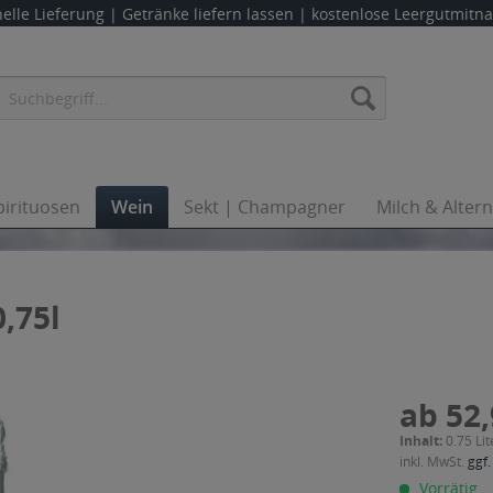
elle Lieferung |
Getränke liefern lassen
| kostenlose Leergutmit
pirituosen
Wein
Sekt | Champagner
Milch & Alter
,75l
ab 52,
Inhalt:
0.75 Lit
inkl. MwSt.
ggf.
Vorrätig