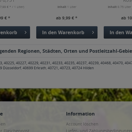
 0,75 l
Rosé
(7,99 € * / 1 Liter)
Inhalt
1 Liter
Inhalt
0.75 Lite
99 € *
ab 9,99 € *
ab 10
enkorb
In den
Warenkorb
In den
Wa
enden Regionen, Städten, Orten und Postleitzahl-Gebiet
3, 40225, 40227, 40229, 40231, 40233, 40235, 40237, 40239, 40468, 40470, 404
9 Düsseldorf
,
40699 Erkrath
,
40721, 40723, 40724 Hilden
ce
Information
hen
Account löschen
ur Flaschenpost
Liefer- und Zahlungsbedingunge