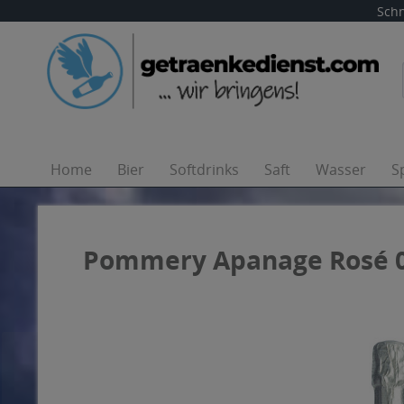
Schn
Home
Bier
Softdrinks
Saft
Wasser
S
Pommery Apanage Rosé 0