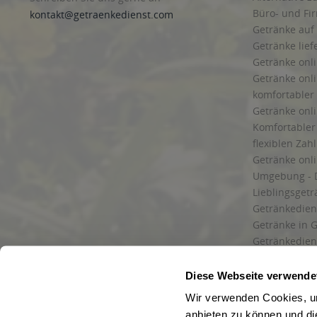
Büro- und F
kontakt@getraenkedienst.com
Getränke auf
Getränke lief
Getränke onli
Getränke onli
komfortabler 
Getränke onli
Komfortabler 
flexiblen Zah
Getränke onl
Umgebung - 
Lieblingsget
Getränkediens
Getränke in G
Getränkedien
zuverlässige
und Umgebu
Diese Webseite verwende
Getränkeliefe
Wir verwenden Cookies, um
Liefergebiet
anbieten zu können und di