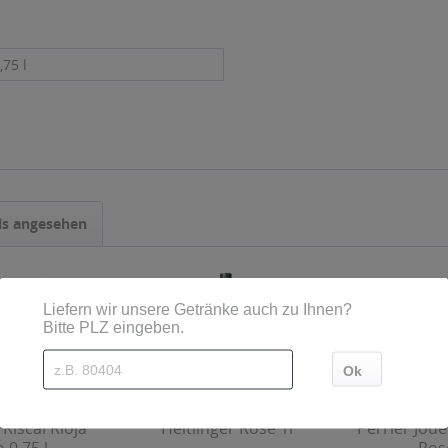
,75 l
ls angesehen
Riscal Rioja
Heitlinger Rosé 1l
Perrier Jouë