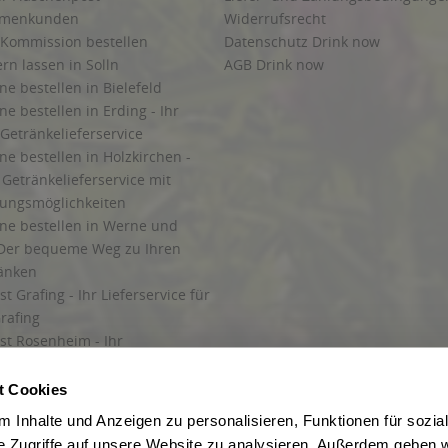
irmenkunden
Widerrufsrecht
 Kommission bestellen
Datenschutz Drink now
ern lassen in Solln
AGB Drink now
ne bestellen in Bielefeld
ne bestellen in Erding - Ihr
Getränkelieferservice
ne bestellen in Holzkirchen -
Getränkelieferservice mit
lungsmöglichkeiten
ine bestellen in Werne und
Der bequeme Weg zu Ihren
ränken
t Grafing - Ihr Lieferservice für
rafing
st Rosenheim - Ihr
r Getränkeservice in Rosenheim
ng
t Cookies
rung in Starnberg
 Inhalte und Anzeigen zu personalisieren, Funktionen für sozia
e Zugriffe auf unsere Website zu analysieren. Außerdem geben w