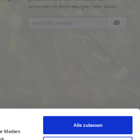
verpassen Sie keine Neuigkeit oder Aktion.
Alle zulassen
le Medien
ir