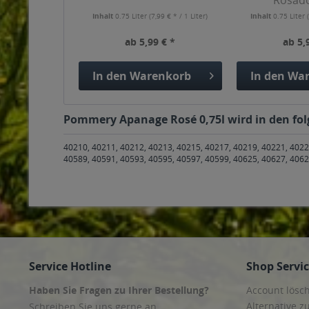
Rosado
Inhalt
0.75 Liter
(7,99 € * / 1 Liter)
Inhalt
0.75 Liter
ab 5,99 € *
ab 5,
In den
Warenkorb
In den
War
Pommery Apanage Rosé 0,75l wird in den folg
40210, 40211, 40212, 40213, 40215, 40217, 40219, 40221, 4022
40589, 40591, 40593, 40595, 40597, 40599, 40625, 40627, 4062
Service Hotline
Shop Servi
Haben Sie Fragen zu Ihrer Bestellung?
Account lösc
Alternative z
Schreiben Sie uns gerne an