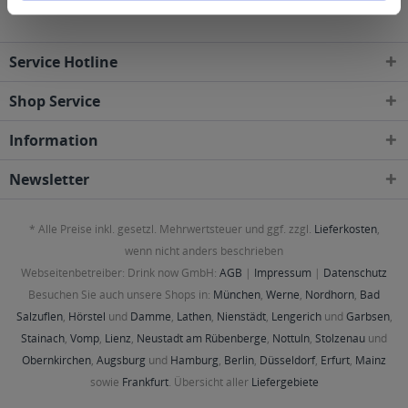
Service Hotline
Shop Service
Information
Newsletter
* Alle Preise inkl. gesetzl. Mehrwertsteuer und ggf. zzgl.
Lieferkosten
,
wenn nicht anders beschrieben
Webseitenbetreiber: Drink now GmbH:
AGB
|
Impressum
|
Datenschutz
Besuchen Sie auch unsere Shops in:
München
,
Werne
,
Nordhorn
,
Bad
Salzuflen
,
Hörstel
und
Damme
,
Lathen
,
Nienstädt
,
Lengerich
und
Garbsen
,
Stainach
,
Vomp
,
Lienz
,
Neustadt am Rübenberge
,
Nottuln
,
Stolzenau
und
Obernkirchen
,
Augsburg
und
Hamburg
,
Berlin
,
Düsseldorf
,
Erfurt
,
Mainz
sowie
Frankfurt
. Übersicht aller
Liefergebiete