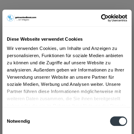
ab 5,49 € *
Inhalt:
1 Liter
inkl. MwSt.
ggf. zzgl. Erschwerniszuschlag
Diese Webseite verwendet Cookies
Vorrätig
Wir verwenden Cookies, um Inhalte und Anzeigen zu
personalisieren, Funktionen für soziale Medien anbieten
In den
Warenkorb
zu können und die Zugriffe auf unsere Website zu
analysieren. Außerdem geben wir Informationen zu Ihrer
Artikel-Nr.:
29134
Verwendung unserer Website an unsere Partner für
Verfügbar in:
soziale Medien, Werbung und Analysen weiter. Unsere
Partner führen diese Informationen möglicherweise mit
Beschreibung
mehr
weiteren Daten zusammen, die Sie ihnen bereitgestellt
haben oder die sie im Rahmen Ihrer Nutzung der Dienste
"Lauffener Katzenbeisser Schwarzriesling 1l"
gesammelt haben.
Einwilligungsauswahl
Notwendig
Flaschengröße:
1 - 1,5 l
Datenschutzbestimmungen