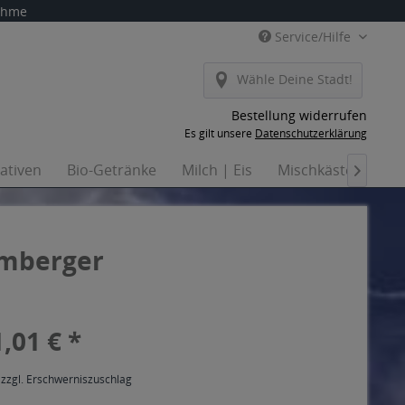
nahme
Service/Hilfe
Wähle Deine Stadt!
Bestellung widerrufen
Es gilt unsere
Datenschutzerklärung
nativen
Bio-Getränke
Milch | Eis
Mischkästen
Ha

emberger
,01 € *
 zzgl. Erschwerniszuschlag