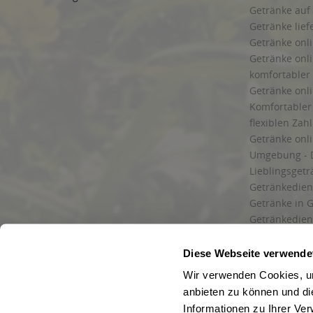
Getränke auf
Getränke lief
Getränke onli
Getränke onli
komfortabler 
Getränke onli
Komfortabler 
flexiblen Zah
Getränke onl
Umgebung - 
Lieblingsget
Getränkediens
Getränke in G
Getränkedien
zuverlässige
und Umgebu
Diese Webseite verwende
Getränkeliefe
Wir verwenden Cookies, um
Liefergebiet
anbieten zu können und di
Lieferservice
Informationen zu Ihrer Ve