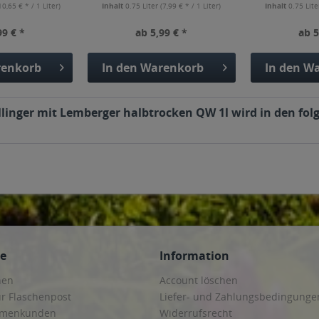
10,65 € * / 1 Liter)
Inhalt
0.75 Liter
(7,99 € * / 1 Liter)
Inhalt
0.75 Lit
99 € *
ab 5,99 € *
ab 5
enkorb
In den
Warenkorb
In den
Wa
linger mit Lemberger halbtrocken QW 1l wird in den fo
ce
Information
hen
Account löschen
ur Flaschenpost
Liefer- und Zahlungsbedingunge
irmenkunden
Widerrufsrecht