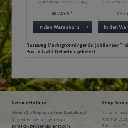
Inhalt
0.75 Liter
(10,65 € * / 1 Liter)
Inhalt
0.75 Liter
(
ab 7,99 € *
ab 7,
In den
Warenkorb
In den
War
Rosswag Marktgrönninger St. Johännser Trol
Postleitzahl-Gebieten geliefert
Service Hotline
Shop Servi
Haben Sie Fragen zu Ihrer Bestellung?
Account lösc
Alternative z
Schreiben Sie uns gerne an
Büro- und F
kontakt@getraenkedienst.com