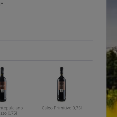
l"
ntepulciano
Caleo Primitivo 0,75l
zzo 0,75l