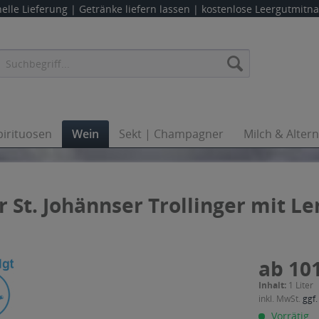
elle Lieferung |
Getränke liefern lassen
| kostenlose Leergutmit
pirituosen
Wein
Sekt | Champagner
Milch & Alter
St. Johännser Trollinger mit L
ab 101
Inhalt:
1 Liter
inkl. MwSt.
ggf.
Vorrätig