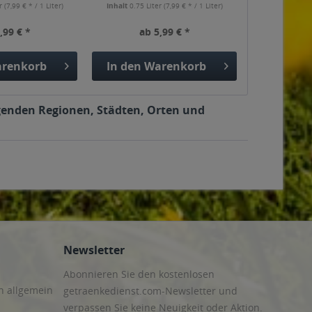
er
(7,99 € * / 1 Liter)
Inhalt
0.75 Liter
(7,99 € * / 1 Liter)
,99 € *
ab 5,99 € *
renkorb
In den
Warenkorb
lgenden Regionen, Städten, Orten und
Newsletter
Abonnieren Sie den kostenlosen
n allgemein
getraenkedienst.com-Newsletter und
verpassen Sie keine Neuigkeit oder Aktion.