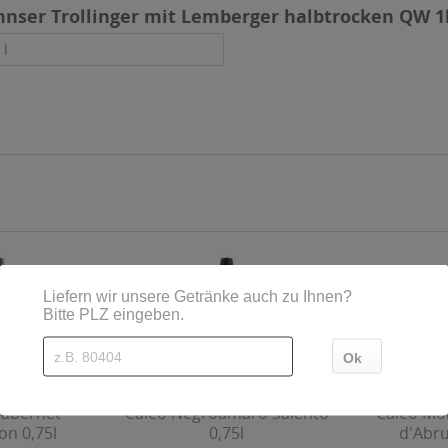
nnser Trollinger mit Lemberger halbtrocken QW 1
 l
Cabernet
Caleo Negroamaro Salento
Caleo Mo
on 0,75l
0,75l
d'Abru