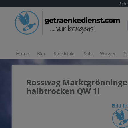
Schn
Home
Bier
Softdrinks
Saft
Wasser
S
Rosswag Marktgrönninger 
halbtrocken QW 1l