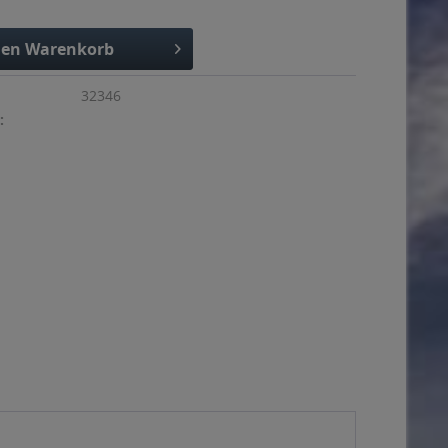
den
Warenkorb
32346
: