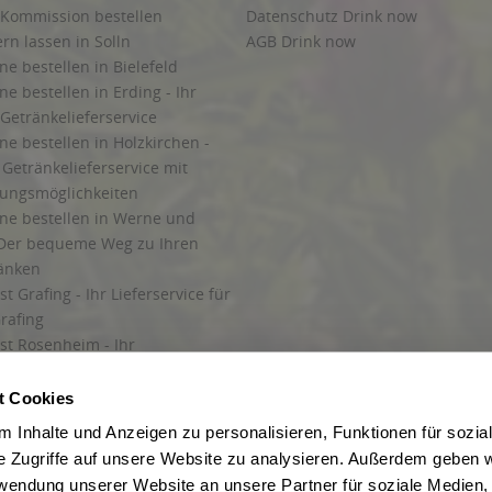
 Kommission bestellen
Datenschutz Drink now
ern lassen in Solln
AGB Drink now
ne bestellen in Bielefeld
ne bestellen in Erding - Ihr
Getränkelieferservice
ne bestellen in Holzkirchen -
Getränkelieferservice mit
lungsmöglichkeiten
ine bestellen in Werne und
Der bequeme Weg zu Ihren
ränken
t Grafing - Ihr Lieferservice für
rafing
st Rosenheim - Ihr
r Getränkeservice in Rosenheim
ng
t Cookies
rung in Starnberg
 Inhalte und Anzeigen zu personalisieren, Funktionen für sozia
e Zugriffe auf unsere Website zu analysieren. Außerdem geben w
 für Getränke
rwendung unserer Website an unsere Partner für soziale Medien