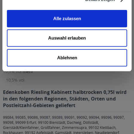
Zutaten und Allergene
Enthält SULFITE
mehr
Enthält SULFITE
Alle zulassen
Anmerkung: Sofern Allergene vorhanden sind, sind diese
mittels Großbuchstaben besonders hervorgehoben
Auswahl erlauben
Hersteller
Winzergenossenschaft, Weinstraße 130, Edenkoben
mehr
Winzergenossenschaft, Weinstraße 130, Edenkoben
Ablehnen
Alkoholgehalt
10,5% vol
mehr
10,5% vol
Edenkoben Riesling Kabinett halbtrocken 0,75l wird
in den folgenden Regionen, Städten, Orten und
Postleitzahl-Gebieten geliefert
99084, 99085, 99086, 99087, 99089, 99091, 99092, 99094, 99096, 99097,
99098, 99099 Erfurt
,
99100 Bienstädt, Dachwig, Döllstädt,
Gierstädt/Kleinfahner, Großfahner, Zimmernsupra
,
99102 Klettbach,
Rockhausen
,
99192 Apfelstädt, Gamstädt, Ingersleben, Neudietendorf,