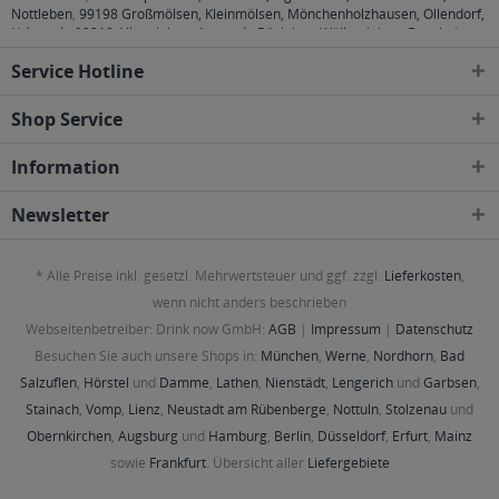
Nottleben
,
99198 Großmölsen, Kleinmölsen, Mönchenholzhausen, Ollendorf,
Udestedt
,
99310 Alkersleben, Arnstadt, Bösleben-Wüllersleben, Dornheim,
Osthausen-Wülfershausen, Wachsenburggemeinde, Wipfratal, Witzleben
,
Service Hotline
99334 Elleben, Elxleben, Ichtershausen, Kirchheim
,
99423, 99425, 99427
Weimar
,
99428 Bechstedtstraß, Daasdorf am Berge, Hopfgarten, Isseroda,
Niederzimmern, Nohra, Ottstedt am Berge, Utzberg
,
99441 Döbritschen,
Shop Service
Frankendorf, Großschwabhausen, Hammerstedt, Hohlstedt, Kiliansroda,
Kleinschwabhausen, Kromsdorf, Lehnstedt, Magdala, Mechelroda, Mellingen,
Information
Umpferstedt
,
99867 Gotha
,
99869 Ballstädt, Brüheim, Bufleben, Ebenheim,
Emleben, Eschenbergen, Friedrichswerth, Friemar, Goldbach, Grabsleben,
Günthersleben, Haina, Hochheim, Molschleben, Mühlberg, Pferdingsleben,
Newsletter
Remstädt, Schwabhaus
,
99885 Luisenthal, Ohrdruf, Wölfis
,
99887
Georgenthal, Gräfenhain, Herrenhof, Hohenkirchen, Petriroda
,
99947 Bad
Langensalza, Behringen, Bothenheilingen, Issersheilingen, Kirchheilingen,
* Alle Preise inkl. gesetzl. Mehrwertsteuer und ggf. zzgl.
Lieferkosten
,
Kleinwelsbach, Mülverstedt, Neunheilingen, Schönstedt, Sundhausen,
Tottleben, Weberstedt
wenn nicht anders beschrieben
Webseitenbetreiber: Drink now GmbH:
AGB
|
Impressum
|
Datenschutz
Besuchen Sie auch unsere Shops in:
München
,
Werne
,
Nordhorn
,
Bad
Salzuflen
,
Hörstel
und
Damme
,
Lathen
,
Nienstädt
,
Lengerich
und
Garbsen
,
Stainach
,
Vomp
,
Lienz
,
Neustadt am Rübenberge
,
Nottuln
,
Stolzenau
und
Obernkirchen
,
Augsburg
und
Hamburg
,
Berlin
,
Düsseldorf
,
Erfurt
,
Mainz
sowie
Frankfurt
. Übersicht aller
Liefergebiete