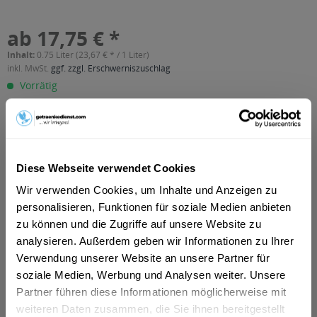
ab 17,75 € *
Inhalt:
0.75 Liter (23,67 € * / 1 Liter)
inkl. MwSt.
ggf. zzgl. Erschwerniszuschlag
Vorrätig
In den
Warenkorb
Artikel-Nr.:
37613
Diese Webseite verwendet Cookies
Verfügbar in:
Wir verwenden Cookies, um Inhalte und Anzeigen zu
Beschreibung
personalisieren, Funktionen für soziale Medien anbieten
mehr
zu können und die Zugriffe auf unsere Website zu
analysieren. Außerdem geben wir Informationen zu Ihrer
"Elena Walch Chardonnay Cardellino 0,75l"
Verwendung unserer Website an unsere Partner für
Flaschengröße:
0,7 - 0,75 l
soziale Medien, Werbung und Analysen weiter. Unsere
Partner führen diese Informationen möglicherweise mit
Fragen zum Artikel?
Weitere Artikel von Weingut Elena Walch
weiteren Daten zusammen, die Sie ihnen bereitgestellt