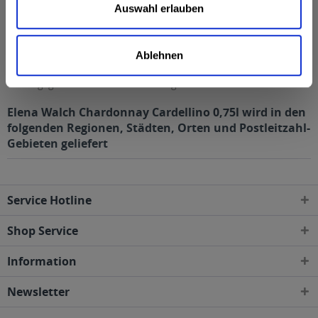
Kohlenhydrate
8,6 g
Auswahl erlauben
davon Zucker
8,6 g
Enthält geringfügige Mengen von Fett, gesättigten
Ablehnen
Fettsäuren, Eiweiß und Salz
Anmerkung: Sofern nicht anders angegeben, ist die
Bezugsgröße für die Nährwertangaben 100 ml
Elena Walch Chardonnay Cardellino 0,75l wird in den
folgenden Regionen, Städten, Orten und Postleitzahl-
Gebieten geliefert
Service Hotline
Shop Service
Information
Newsletter