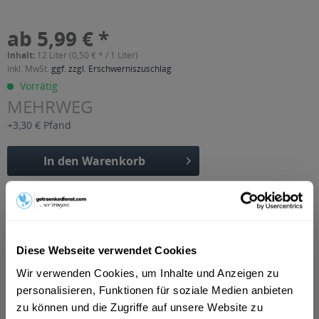
ab 5,99 € *
Inhalt:
12 Liter (0,50 € * / 1 Liter)
inkl. MwSt.
ggf. zzgl. Erschwerniszuschlag
Vorrätig
MEHRWEG
+3,30 € Pfand
In den
Warenkorb
Artikel-Nr.:
21794
Verfügbar in:
Hamm
,
Lünen
,
Unna
,
Ahlen
,
Bergkamen
,
Kamen
,
Werne
,
Selm
,
Lüdinghausen
,
Ascheberg
,
Bönen
,
Nordkirchen
Diese Webseite verwendet Cookies
Beschreibung
Wir verwenden Cookies, um Inhalte und Anzeigen zu
mehr
personalisieren, Funktionen für soziale Medien anbieten
zu können und die Zugriffe auf unsere Website zu
"Ardey Quelle Classic 12 x 1l"