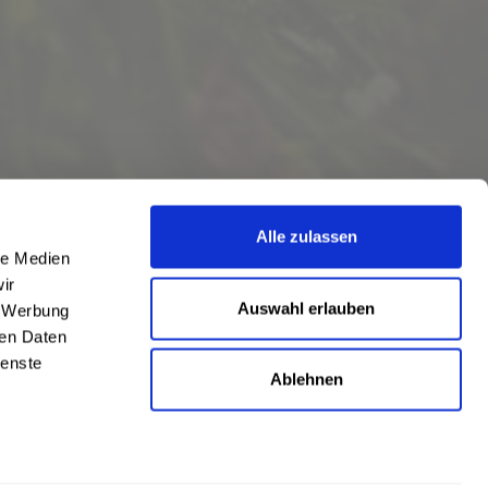
Alle zulassen
le Medien
ir
Auswahl erlauben
, Werbung
ren Daten
ienste
Ablehnen
eschrieben
len
,
Hörstel
und
Damme
,
Lathen
,
Nienstädt
,
Lengerich
und
Garbsen
,