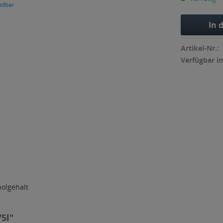
In 
Artikel-Nr.:
Verfügbar in
holgehalt
5l"