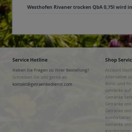
Westhofen Rivaner trocken QbA 0,75l wird in
Service Hotline
Shop Servi
Haben Sie Fragen zu Ihrer Bestellung?
Account lösc
Alternative z
Schreiben Sie uns gerne an
Büro- und F
kontakt@getraenkedienst.com
Getränke auf
Getränke lief
Getränke onli
Getränke onli
komfortabler 
Getränke onli
Komfortabler 