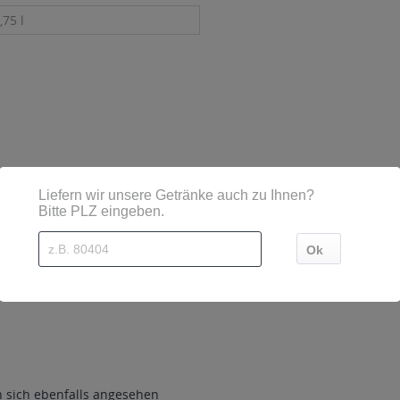
,75 l
sind diese mittels Großbuchstaben besonders hervorgehoben
n/Rheinhessen
sich ebenfalls angesehen