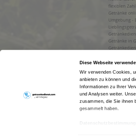
flexiblen Zah
Getränke onl
Umgebung - 
Lieblingsget
Getränkediens
Getränke in G
Getränkedien
zuverlässige
und Umgebu
Diese Webseite verwende
Getränkeliefe
Wir verwenden Cookies, um
Liefergebiet
anbieten zu können und di
Lieferservice
Informationen zu Ihrer Ve
Wir liefern G
und Analysen weiter. Unse
Kontakt
zusammen, die Sie ihnen b
Newsletter
gesammelt haben.
Datenschutzbestimmung
* Alle Pre
Webseitenbetreiber: Drink now GmbH:
AGB
|
Impressum
|
Datensc