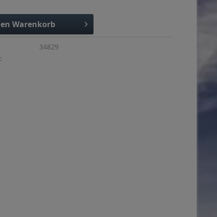
den
Warenkorb
34829
: