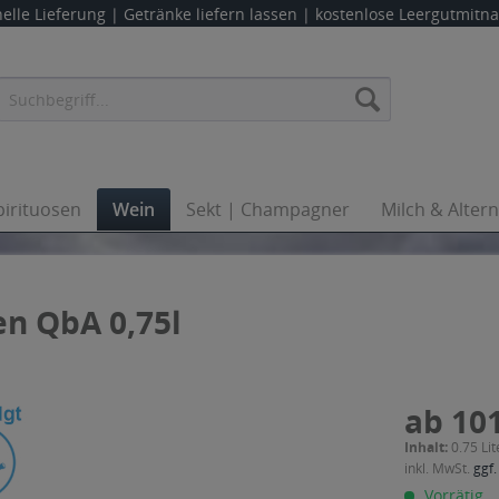
elle Lieferung |
Getränke liefern lassen
| kostenlose Leergutmit
pirituosen
Wein
Sekt | Champagner
Milch & Alter
n QbA 0,75l
ab 101
Inhalt:
0.75 Lit
inkl. MwSt.
ggf.
Vorrätig