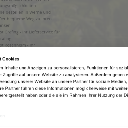
lungsmöglichkeiten
ine bestellen in Werne und
Der bequeme Weg zu Ihren
ränken
t Grafing - Ihr Lieferservice für
rafing
st Rosenheim - Ihr
r Getränkeservice in Rosenheim
ng
t Cookies
rung in Starnberg
 Inhalte und Anzeigen zu personalisieren, Funktionen für sozia
e Zugriffe auf unsere Website zu analysieren. Außerdem geben w
 für Getränke
rwendung unserer Website an unsere Partner für soziale Medien
etränke
re Partner führen diese Informationen möglicherweise mit weite
ereitgestellt haben oder die sie im Rahmen Ihrer Nutzung der D
en
ise inkl. gesetzl. Mehrwertsteuer und ggf. zzgl.
Lieferkosten
, wenn nicht anders b
hutz
Besuchen Sie auch unsere Shops in:
München
,
Werne
,
Nordhorn
,
Bad Salzuf