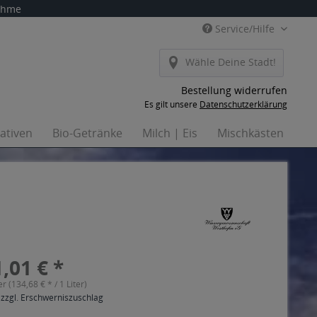
nahme
Service/Hilfe
Wähle Deine Stadt!
Bestellung widerrufen
Es gilt unsere
Datenschutzerklärung
nativen
Bio-Getränke
Milch | Eis
Mischkästen
Ha
,01 € *
er (134,68 € * / 1 Liter)
 zzgl. Erschwerniszuschlag