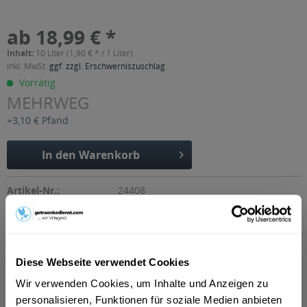
ab 18,99 € *
Inhalt:
10 Liter (1,90 € * / 1 Liter)
inkl. MwSt.
ggf. zzgl. Erschwerniszuschlag
Vorrätig
MEHRWEG
+3,10 € Pfand
In den
Warenkorb
Artikel-Nr.:
24408
Verfügbar in:
Beschreibung
mehr
Diese Webseite verwendet Cookies
"Distelhäuser Natur Radler 20 x 0,5l"
Wir verwenden Cookies, um Inhalte und Anzeigen zu
personalisieren, Funktionen für soziale Medien anbieten