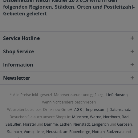
Distelhäuser Natur Radler 20 x 0,5l wird in den
folgenden Regionen, Städten, Orten und Postleitzahl-
Gebieten geliefert
Service Hotline
Shop Service
Information
Newsletter
* Alle Preise inkl. gesetzl. Mehrwertsteuer und ggf. zzgl.
Lieferkosten
,
wenn nicht anders beschrieben
Webseitenbetreiber: Drink now GmbH:
AGB
|
Impressum
|
Datenschutz
Besuchen Sie auch unsere Shops in:
München
,
Werne
,
Nordhorn
,
Bad
Salzuflen
,
Hörstel
und
Damme
,
Lathen
,
Nienstädt
,
Lengerich
und
Garbsen
,
Stainach
,
Vomp
,
Lienz
,
Neustadt am Rübenberge
,
Nottuln
,
Stolzenau
und